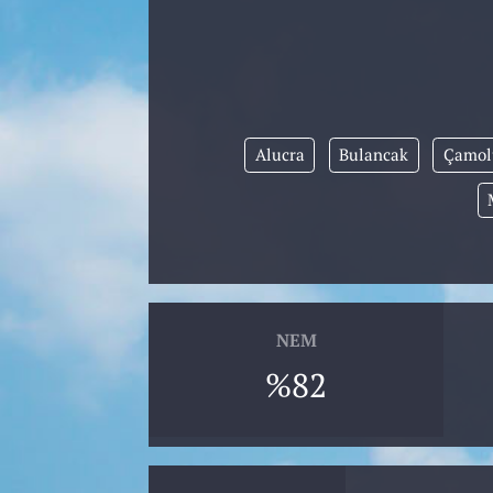
Alucra
Bulancak
Çamol
NEM
%82