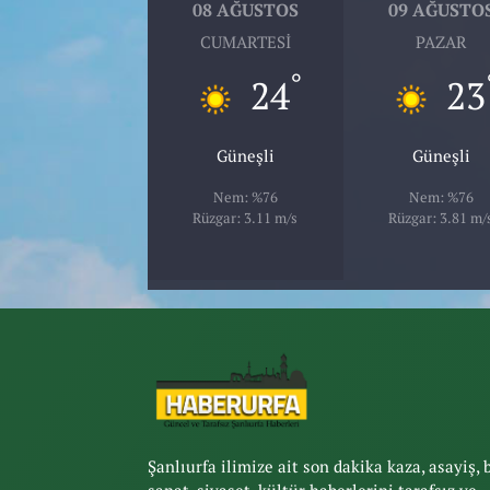
08 AĞUSTOS
09 AĞUSTO
CUMARTESI
PAZAR
°
24
23
Güneşli
Güneşli
Nem: %76
Nem: %76
Rüzgar: 3.11 m/s
Rüzgar: 3.81 m/
Şanlıurfa ilimize ait son dakika kaza, asayiş, 