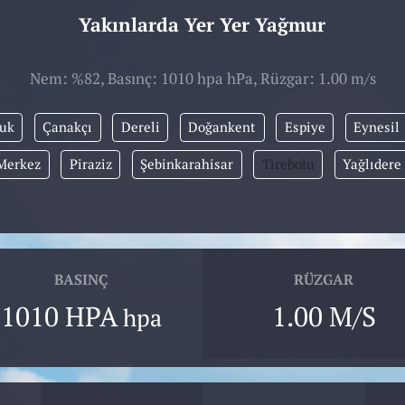
Yakınlarda Yer Yer Yağmur
Nem: %82, Basınç: 1010 hpa hPa, Rüzgar: 1.00 m/s
uk
Çanakçı
Dereli
Doğankent
Espiye
Eynesil
Merkez
Piraziz
Şebinkarahisar
Tirebolu
Yağlıdere
BASINÇ
RÜZGAR
1010 HPA
1.00 M/S
hpa