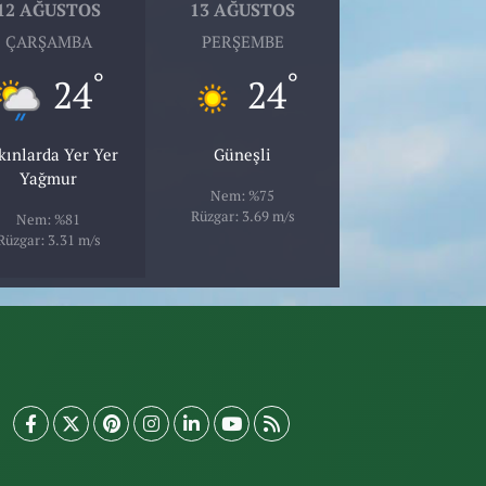
12 AĞUSTOS
13 AĞUSTOS
ÇARŞAMBA
PERŞEMBE
°
°
24
24
kınlarda Yer Yer
Güneşli
Yağmur
Nem: %75
Rüzgar: 3.69 m/s
Nem: %81
Rüzgar: 3.31 m/s