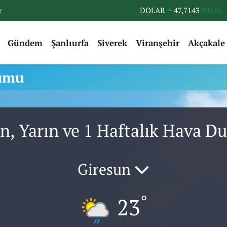
r
DOLAR
47,7143
%0.16
EURO
55,0317
%-0.02
Gündem
Şanlıurfa
Siverek
Viranşehir
Akçakale
STERLİN
64,2463
%0.07
GRAM ALTIN
6510.40
%0.45
rumu
BİST100
13.799
%70
BITCOIN
64.225,61
%-0.63
n, Yarın ve 1 Haftalık Hava 
Giresun
°
23