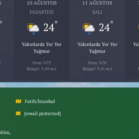
S
10 AĞUSTOS
11 AĞUSTOS
PAZARTESI
SALI
°
°
°
24
24
Yakınlarda Yer Yer
Yakınlarda Yer Yer
Ya
Yağmur
Yağmur
s
Nem: %73
Nem: %78
Rüzgar: 3.69 m/s
Rüzgar: 3.61 m/s
Fatih/İstanbul
[email protected]
bilim,