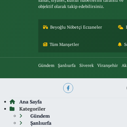
sanat, siyaset, kültür haberlerini tarafsız ve
objektif olarak takip edebilirsiniz.
Beyoğlu Nöbetçi Eczaneler
Tüm Manşetler
S
Gündem
Şanlıurfa
Siverek
Viranşehir
Ak
Ana Sayfa
Kategoriler
Gündem
Şanlıurfa