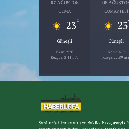
07 AĞUSTOS
08 AĞUSTO
CUMA
CUMARTESI
°
23
23
Güneşli
Güneşli
Nem: %78
Nem: %79
Rüzgar: 3.11 m/s
Rüzgar: 2.89 m/
Şanlıurfa ilimize ait son dakika kaza, asayiş, 