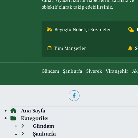
sanat, siyaset, kültür haberlerini tarafsız ve
objektif olarak takip edebilirsiniz.
Beyoğlu Nöbetçi Eczaneler
Tüm Manşetler
S
Gündem
Şanlıurfa
Siverek
Viranşehir
Ak
Ana Sayfa
Kategoriler
Gündem
Şanlıurfa