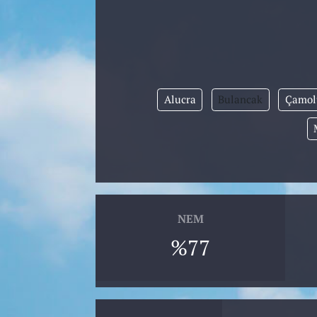
Alucra
Bulancak
Çamol
NEM
%77