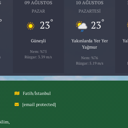
S
09 AĞUSTOS
10 AĞUSTOS
PAZAR
PAZARTESI
°
°
°
23
23
Güneşli
Yakınlarda Yer Yer
Ya
Yağmur
Nem: %75
s
Rüzgar: 3.39 m/s
Nem: %76
Rüzgar: 5.19 m/s
Fatih/İstanbul
[email protected]
bilim,