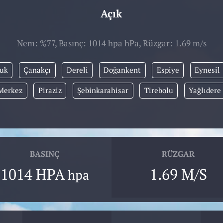
Açık
Nem: %77, Basınç: 1014 hpa hPa, Rüzgar: 1.69 m/s
uk
Çanakçı
Dereli
Doğankent
Espiye
Eynesil
Merkez
Piraziz
Şebinkarahisar
Tirebolu
Yağlıdere
BASINÇ
RÜZGAR
1014 HPA
1.69 M/S
hpa