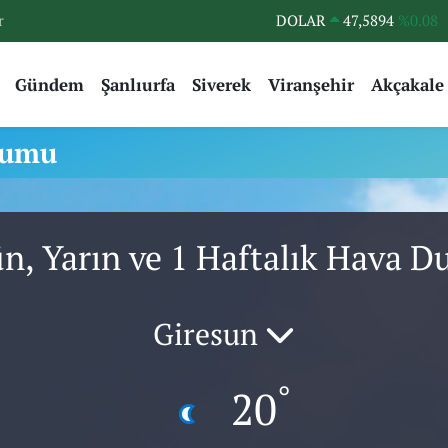
r
DOLAR
47,5894
%0.08
EURO
55,0398
%-0.02
Gündem
Şanlıurfa
Siverek
Viranşehir
Akçakale
STERLİN
64,1581
%0.16
GRAM ALTIN
6527.85
%0.54
rumu
BİST100
13.703
%11
BITCOIN
64.927,78
%1.32
n, Yarın ve 1 Haftalık Hava 
Giresun
°
20