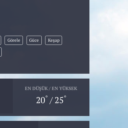
Görele
Güce
Keşap
EN DÜŞÜK / EN YÜKSEK
°
°
20
/ 25