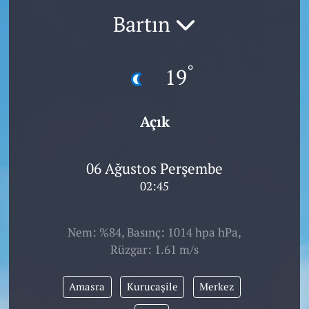
Bartın
°
19
Açık
06 Ağustos Perşembe
02:45
Nem: %84, Basınç: 1014 hpa hPa,
Rüzgar: 1.61 m/s
Amasra
Kurucaşile
Merkez