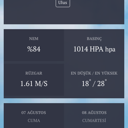
Ulus
NEM
BASINÇ
%84
1014 HPA
hpa
RÜZGAR
EN DÜŞÜK / EN YÜKSEK
°
°
1.61 M/S
18
/ 28
07 AĞUSTOS
08 AĞUSTOS
CUMA
CUMARTESI