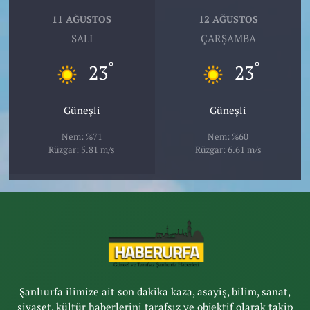
11 AĞUSTOS
12 AĞUSTOS
SALI
ÇARŞAMBA
°
°
23
23
Güneşli
Güneşli
Nem: %71
Nem: %60
Rüzgar: 5.81 m/s
Rüzgar: 6.61 m/s
Şanlıurfa ilimize ait son dakika kaza, asayiş, bilim, sanat,
siyaset, kültür haberlerini tarafsız ve objektif olarak takip