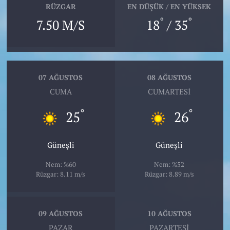
RÜZGAR
EN DÜŞÜK / EN YÜKSEK
°
°
7.50 M/S
18
/ 35
07 AĞUSTOS
08 AĞUSTOS
CUMA
CUMARTESI
°
°
25
26
Güneşli
Güneşli
Nem: %60
Nem: %52
Rüzgar: 8.11 m/s
Rüzgar: 8.89 m/s
09 AĞUSTOS
10 AĞUSTOS
PAZAR
PAZARTESI