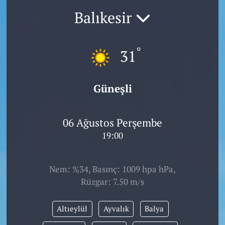
Balıkesir
°
31
Güneşli
06 Ağustos Perşembe
19:00
Nem: %34, Basınç: 1009 hpa hPa,
Rüzgar: 7.50 m/s
Altıeylül
Ayvalık
Balya