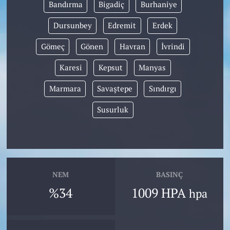
Bandırma
Bigadiç
Burhaniye
Dursunbey
Edremit
Erdek
Gömeç
Gönen
Havran
İvrindi
Karesi
Kepsut
Manyas
Marmara
Savaştepe
Sındırgı
Susurluk
NEM
BASINÇ
%34
1009 HPA
hpa