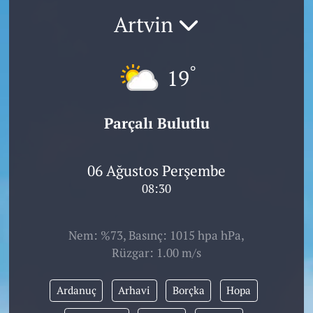
Artvin
°
19
Parçalı Bulutlu
06 Ağustos Perşembe
08:30
Nem: %73, Basınç: 1015 hpa hPa,
Rüzgar: 1.00 m/s
Ardanuç
Arhavi
Borçka
Hopa