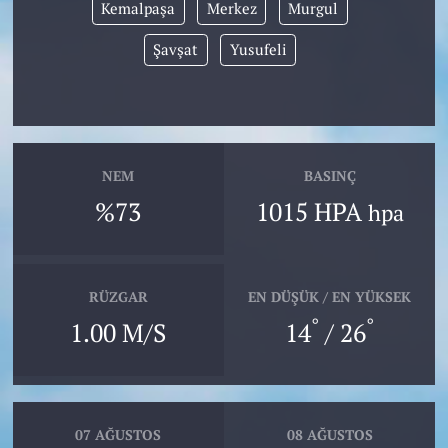
Kemalpaşa
Merkez
Murgul
Şavşat
Yusufeli
NEM
BASINÇ
%73
1015 HPA
hpa
RÜZGAR
EN DÜŞÜK / EN YÜKSEK
°
°
1.00 M/S
14
/ 26
07 AĞUSTOS
08 AĞUSTOS