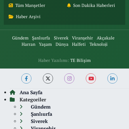
Tüm Manşetler
Son Dakika Haberleri
Haber Arşivi
Gündem
Şanlıurfa
Siverek
Viranşehir
Akçakale
Harran
Yaşam
Dünya
Halfeti
Teknoloji
Haber Yazılımı:
TE Bilişim
Ana Sayfa
Kategoriler
Gündem
Şanlıurfa
Siverek
Viranşehir