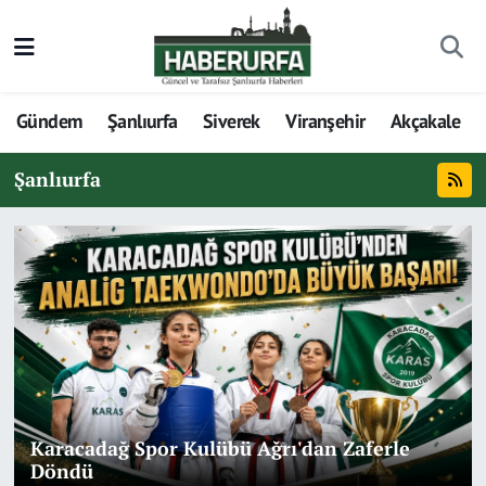
Gündem
Şanlıurfa
Siverek
Viranşehir
Akçakale
Şanlıurfa
Karacadağ Spor Kulübü Ağrı'dan Zaferle
Döndü