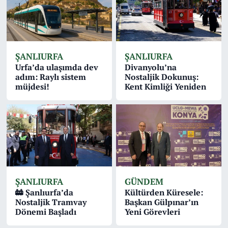
ŞANLIURFA
ŞANLIURFA
Urfa’da ulaşımda dev
Divanyolu’na
adım: Raylı sistem
Nostaljik Dokunuş:
müjdesi!
Kent Kimliği Yeniden
ŞANLIURFA
GÜNDEM
🚋 Şanlıurfa’da
Kültürden Küresele:
Nostaljik Tramvay
Başkan Gülpınar’ın
Dönemi Başladı
Yeni Görevleri