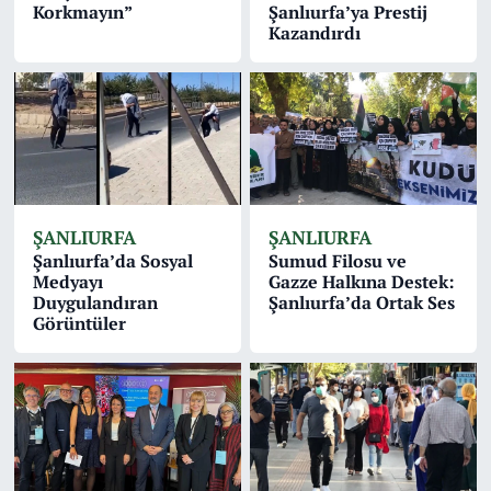
Korkmayın”
Şanlıurfa’ya Prestij
Kazandırdı
ŞANLIURFA
ŞANLIURFA
Şanlıurfa’da Sosyal
Sumud Filosu ve
Medyayı
Gazze Halkına Destek:
Duygulandıran
Şanlıurfa’da Ortak Ses
Görüntüler