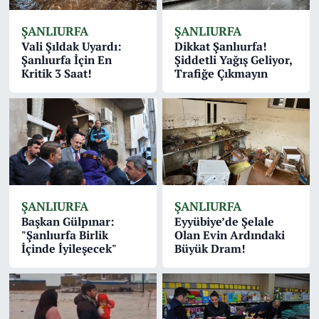
ŞANLIURFA
ŞANLIURFA
Vali Şıldak Uyardı:
Dikkat Şanlıurfa!
Şanlıurfa İçin En
Şiddetli Yağış Geliyor,
Kritik 3 Saat!
Trafiğe Çıkmayın
ŞANLIURFA
ŞANLIURFA
Başkan Gülpınar:
Eyyübiye’de Şelale
"Şanlıurfa Birlik
Olan Evin Ardındaki
İçinde İyileşecek"
Büyük Dram!