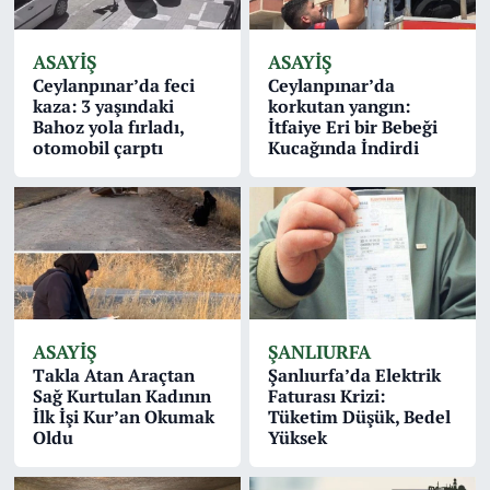
ASAYİŞ
ASAYİŞ
Ceylanpınar’da feci
Ceylanpınar’da
kaza: 3 yaşındaki
korkutan yangın:
Bahoz yola fırladı,
İtfaiye Eri bir Bebeği
otomobil çarptı
Kucağında İndirdi
ASAYİŞ
ŞANLIURFA
Takla Atan Araçtan
Şanlıurfa’da Elektrik
Sağ Kurtulan Kadının
Faturası Krizi:
İlk İşi Kur’an Okumak
Tüketim Düşük, Bedel
Oldu
Yüksek