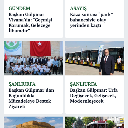
GÜNDEM
ASAYİŞ
Başkan Gülpınar
Kaza sonrası “park”
Viyana'da: “Geçmişi
bahanesiyle olay
Korumak, Geleceğe
yerinden kaçtı
İlhamdır”
ŞANLIURFA
ŞANLIURFA
Başkan Gülpınar’dan
Başkan Gülpınar: Urfa
Bağımlılıkla
Değişecek, Gelişecek,
Mücadeleye Destek
Modernleşecek
Ziyareti