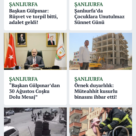
ŞANLIURFA
ŞANLIURFA
Başkan Gülpınar:
Şanlıurfa’da
Rüşvet ve torpil bitti,
Çocuklara Unutulmaz
adalet geldi!
Sünnet Günü
ŞANLIURFA
ŞANLIURFA
“Başkan Gülpınar’dan
Örnek duyarlılık:
30 Ağustos Coşku
Müteahhit kusurlu
Dolu Mesaj”
binasını ihbar etti!