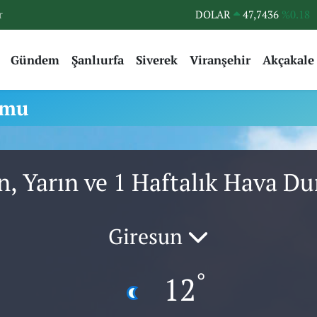
r
DOLAR
47,7436
%0.18
EURO
55,2510
%0.32
Gündem
Şanlıurfa
Siverek
Viranşehir
Akçakale
STERLİN
64,4811
%0.38
GRAM ALTIN
6648.99
%2.59
umu
BİST100
13.773
%-19
BITCOIN
65.130,04
%1.2
, Yarın ve 1 Haftalık Hava 
Giresun
°
12