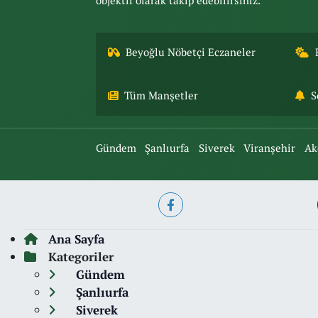
objektif olarak takip edebilirsiniz.
Beyoğlu Nöbetçi Eczaneler
Tüm Manşetler
S
Gündem
Şanlıurfa
Siverek
Viranşehir
Ak
Ana Sayfa
Kategoriler
Gündem
Şanlıurfa
Siverek