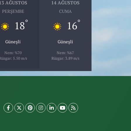
13 AĞUSTOS
14 AĞUSTOS
PERŞEMBE
CUMA
°
°
18
16
Güneşli
Güneşli
Nem: %70
Nem: %67
Rüzgar: 5.50 m/s
Rüzgar: 3.89 m/s