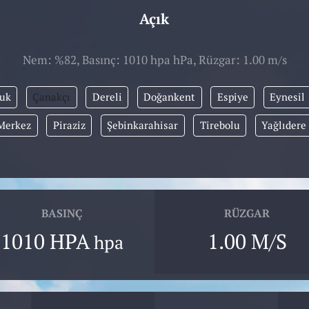
Açık
Nem: %82, Basınç: 1010 hpa hPa, Rüzgar: 1.00 m/s
uk
Çanakçı
Dereli
Doğankent
Espiye
Eynesil
Merkez
Piraziz
Şebinkarahisar
Tirebolu
Yağlıdere
BASINÇ
RÜZGAR
1010 HPA
1.00 M/S
hpa