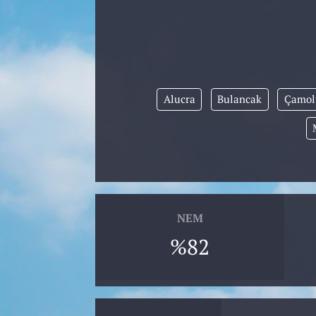
Alucra
Bulancak
Çamol
NEM
%82