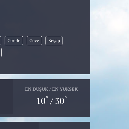
Görele
Güce
Keşap
EN DÜŞÜK / EN YÜKSEK
°
°
10
/ 30