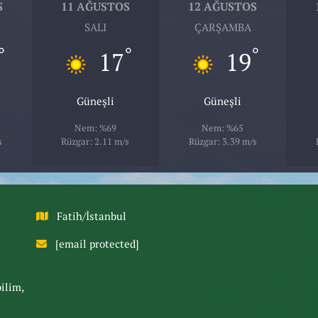
S
11 AĞUSTOS
12 AĞUSTOS
SALI
ÇARŞAMBA
°
°
°
17
19
Güneşli
Güneşli
Nem: %69
Nem: %65
s
Rüzgar: 2.11 m/s
Rüzgar: 3.39 m/s
Fatih/İstanbul
[email protected]
bilim,