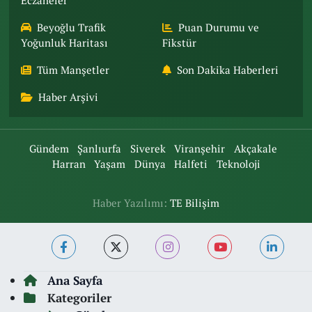
Eczaneler
Beyoğlu Trafik
Puan Durumu ve
Yoğunluk Haritası
Fikstür
Tüm Manşetler
Son Dakika Haberleri
Haber Arşivi
Gündem
Şanlıurfa
Siverek
Viranşehir
Akçakale
Harran
Yaşam
Dünya
Halfeti
Teknoloji
Haber Yazılımı:
TE Bilişim
Ana Sayfa
Kategoriler