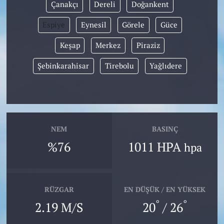
Çanakçı
Dereli
Doğankent
Espiye
Eynesil
Görele
Güce
Keşap
Merkez
Piraziz
Şebinkarahisar
Tirebolu
Yağlıdere
NEM
BASINÇ
%76
1011 HPA
hpa
RÜZGAR
EN DÜŞÜK / EN YÜKSEK
°
°
2.19 M/S
20
/ 26