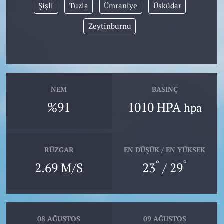
Şişli
Tuzla
Ümraniye
Üsküdar
Zeytinburnu
NEM
BASINÇ
%91
1010 HPA
hpa
RÜZGAR
EN DÜŞÜK / EN YÜKSEK
°
°
2.69 M/S
23
/ 29
08 AĞUSTOS
09 AĞUSTOS