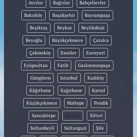
Avcılar
Bağcılar
Bahçelievler
Bakırköy
Başakşehir
Bayrampaşa
Beşiktaş
Beykoz
Beylikdüzü
Beyoğlu
Büyükçekmece
Çatalca
Çekmeköy
Esenler
Esenyurt
Eyüpsultan
Fatih
Gaziosmanpaşa
Güngören
Istanbul
Kadıköy
Kâğıthane
Kağıthane
Kartal
Küçükçekmece
Maltepe
Pendik
Sancaktepe
Sarıyer
Silivri
Sultanbeyli
Sultangazi
Şile