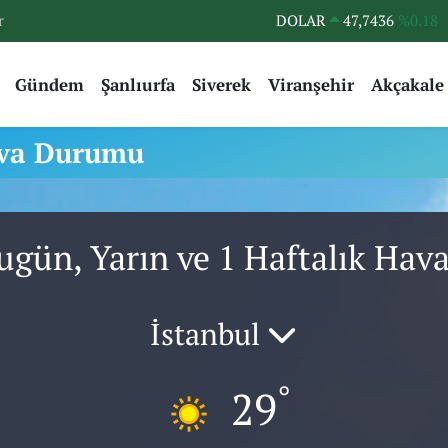
r
DOLAR
47,7436
%0.18
EURO
55,2510
%0.32
Gündem
Şanlıurfa
Siverek
Viranşehir
Akçakale
STERLİN
64,4811
%0.38
GRAM ALTIN
6660.55
%0.03
va Durumu
BİST100
13.779
%-14
BITCOIN
64.944,08
%-0.18
gün, Yarın ve 1 Haftalık Ha
İstanbul
°
29