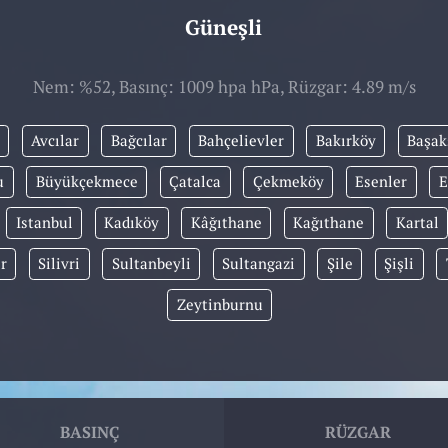
Güneşli
Nem: %52, Basınç: 1009 hpa hPa, Rüzgar: 4.89 m/s
Avcılar
Bağcılar
Bahçelievler
Bakırköy
Başak
u
Büyükçekmece
Çatalca
Çekmeköy
Esenler
E
Istanbul
Kadıköy
Kâğıthane
Kağıthane
Kartal
r
Silivri
Sultanbeyli
Sultangazi
Şile
Şişli
Zeytinburnu
BASINÇ
RÜZGAR