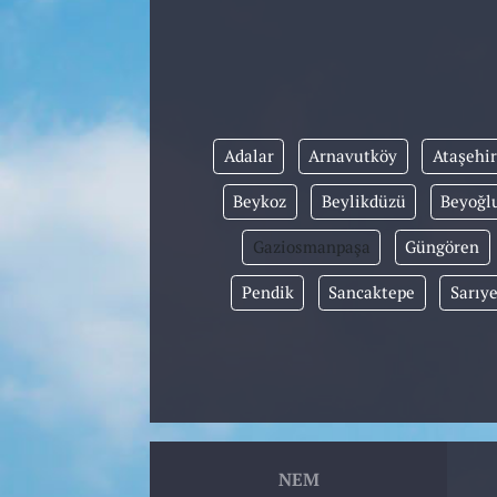
Adalar
Arnavutköy
Ataşehir
Beykoz
Beylikdüzü
Beyoğl
Gaziosmanpaşa
Güngören
Pendik
Sancaktepe
Sarıye
NEM