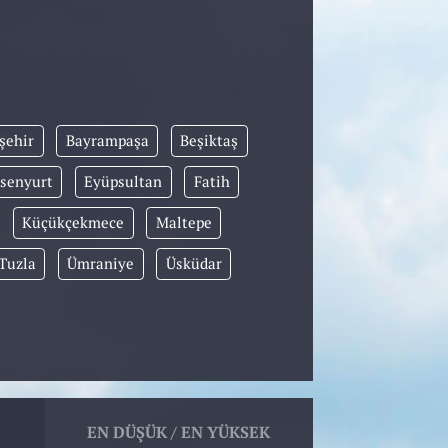
şehir
Bayrampaşa
Beşiktaş
senyurt
Eyüpsultan
Fatih
Küçükçekmece
Maltepe
Tuzla
Ümraniye
Üsküdar
EN DÜŞÜK / EN YÜKSEK