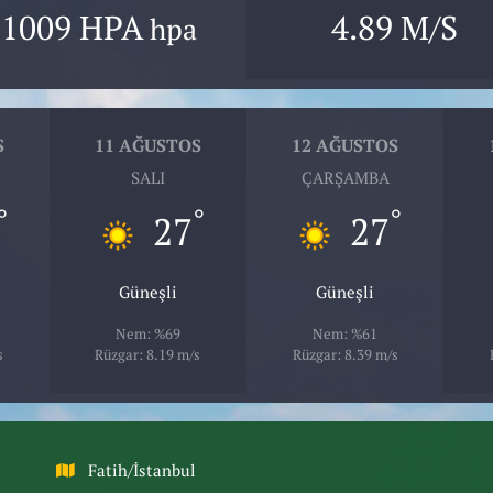
1009 HPA
4.89 M/S
hpa
S
11 AĞUSTOS
12 AĞUSTOS
SALI
ÇARŞAMBA
°
°
°
27
27
Güneşli
Güneşli
Nem: %69
Nem: %61
s
Rüzgar: 8.19 m/s
Rüzgar: 8.39 m/s
Fatih/İstanbul