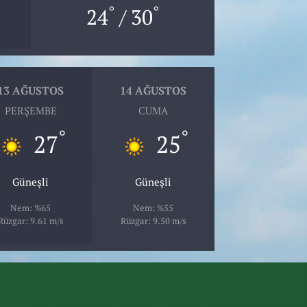
°
°
24
/ 30
13 AĞUSTOS
14 AĞUSTOS
PERŞEMBE
CUMA
°
°
27
25
Güneşli
Güneşli
Nem: %65
Nem: %55
Rüzgar: 9.61 m/s
Rüzgar: 9.50 m/s