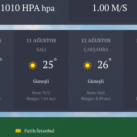
1010 HPA
1.00 M/S
hpa
S
11 AĞUSTOS
12 AĞUSTOS
SALI
ÇARŞAMBA
°
°
°
25
26
Güneşli
Güneşli
Nem: %72
Nem: %65
s
Rüzgar: 7.61 m/s
Rüzgar: 8.89 m/s
Fatih/İstanbul