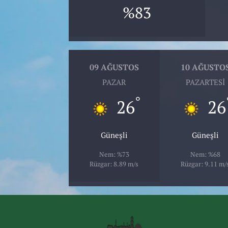
%83
09 AĞUSTOS
10 AĞUSTO
PAZAR
PAZARTESI
°
26
26
Güneşli
Güneşli
Nem: %73
Nem: %68
Rüzgar: 8.89 m/s
Rüzgar: 9.11 m/