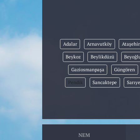
Adalar
Arnavutköy
Ataşehir
Beykoz
Beylikdüzü
Beyoğl
Gaziosmanpaşa
Güngören
Pendik
Sancaktepe
Sarıye
NEM