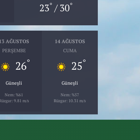
°
°
23
/ 30
13 AĞUSTOS
14 AĞUSTOS
PERŞEMBE
CUMA
°
°
26
25
Güneşli
Güneşli
Nem: %61
Nem: %57
Rüzgar: 9.81 m/s
Rüzgar: 10.31 m/s