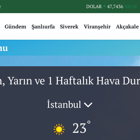
r
DOLAR
47,7436
%0.18
EURO
55,2510
%0.32
Gündem
Şanlıurfa
Siverek
Viranşehir
Akçakale
STERLİN
64,4811
%0.38
GRAM ALTIN
6660.55
%0.03
mu
BİST100
13.779
%-14
BITCOIN
64.959,79
%1.11
, Yarın ve 1 Haftalık Hava D
İstanbul
°
23