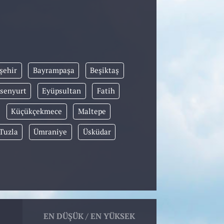
şehir
Bayrampaşa
Beşiktaş
senyurt
Eyüpsultan
Fatih
Küçükçekmece
Maltepe
Tuzla
Ümraniye
Üsküdar
EN DÜŞÜK / EN YÜKSEK