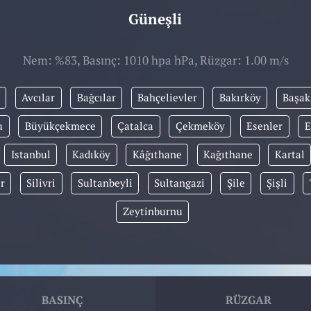
Güneşli
Nem: %83, Basınç: 1010 hpa hPa, Rüzgar: 1.00 m/s
Avcılar
Bağcılar
Bahçelievler
Bakırköy
Başak
u
Büyükçekmece
Çatalca
Çekmeköy
Esenler
E
Istanbul
Kadıköy
Kâğıthane
Kağıthane
Kartal
r
Silivri
Sultanbeyli
Sultangazi
Şile
Şişli
Zeytinburnu
BASINÇ
RÜZGAR