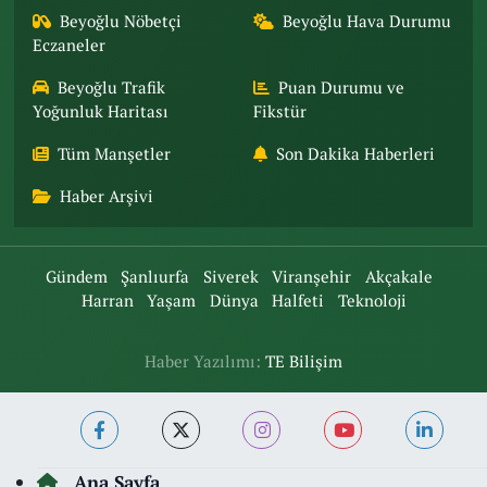
Beyoğlu Nöbetçi
Beyoğlu Hava Durumu
Eczaneler
Beyoğlu Trafik
Puan Durumu ve
Yoğunluk Haritası
Fikstür
Tüm Manşetler
Son Dakika Haberleri
Haber Arşivi
Gündem
Şanlıurfa
Siverek
Viranşehir
Akçakale
Harran
Yaşam
Dünya
Halfeti
Teknoloji
Haber Yazılımı:
TE Bilişim
Ana Sayfa