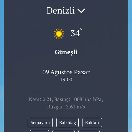
Denizli
°
34
Güneşli
09 Ağustos Pazar
13:00
Nem: %21, Basınç: 1008 hpa hPa,
Rüzgar: 2.61 m/s
Acıpayam
Babadağ
Baklan