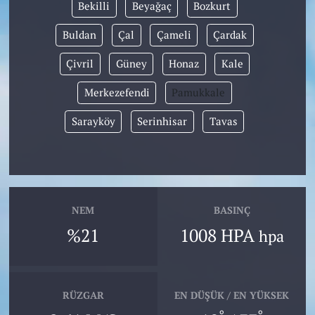
Bekilli
Beyağaç
Bozkurt
Buldan
Çal
Çameli
Çardak
Çivril
Güney
Honaz
Kale
Merkezefendi
Pamukkale
Sarayköy
Serinhisar
Tavas
NEM
BASINÇ
%21
1008 HPA
hpa
RÜZGAR
EN DÜŞÜK / EN YÜKSEK