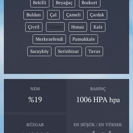
Bekilli
Beyağaç
Bozkurt
Buldan
Çal
Çameli
Çardak
Çivril
Güney
Honaz
Kale
Merkezefendi
Pamukkale
Sarayköy
Serinhisar
Tavas
NEM
BASINÇ
%19
1006 HPA
hpa
RÜZGAR
EN DÜŞÜK / EN YÜKSEK