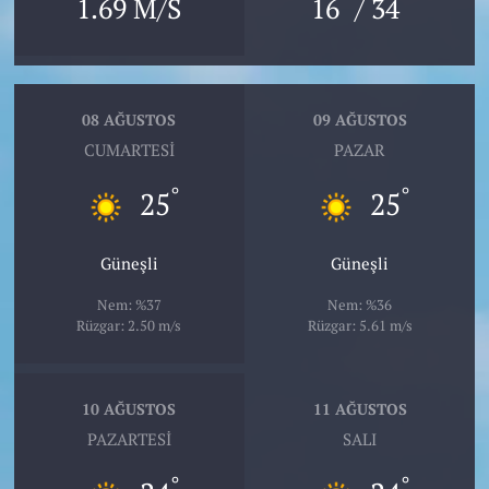
°
°
1.69 M/S
16
/ 34
08 AĞUSTOS
09 AĞUSTOS
CUMARTESI
PAZAR
°
°
25
25
Güneşli
Güneşli
Nem: %37
Nem: %36
Rüzgar: 2.50 m/s
Rüzgar: 5.61 m/s
10 AĞUSTOS
11 AĞUSTOS
PAZARTESI
SALI
°
°