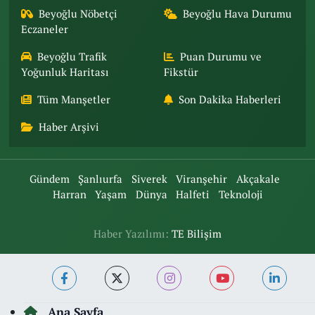
Beyoğlu Nöbetçi
Beyoğlu Hava Durumu
Eczaneler
Beyoğlu Trafik
Puan Durumu ve
Yoğunluk Haritası
Fikstür
Tüm Manşetler
Son Dakika Haberleri
Haber Arşivi
Gündem
Şanlıurfa
Siverek
Viranşehir
Akçakale
Harran
Yaşam
Dünya
Halfeti
Teknoloji
Haber Yazılımı:
TE Bilişim
Ana Sayfa