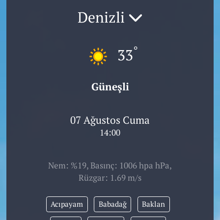
Denizli
°
33
Güneşli
07 Ağustos Cuma
14:00
Nem: %19, Basınç: 1006 hpa hPa,
Rüzgar: 1.69 m/s
Acıpayam
Babadağ
Baklan