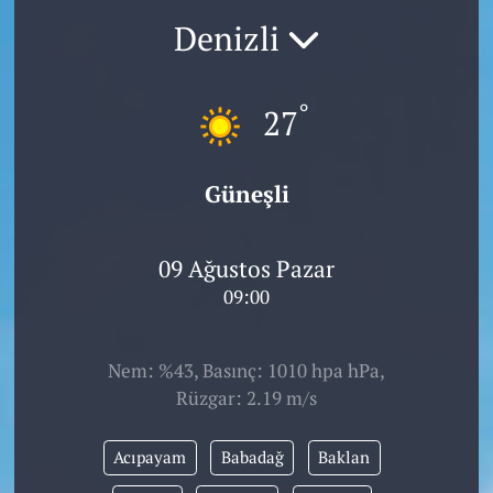
Denizli
°
27
Güneşli
09 Ağustos Pazar
09:00
Nem: %43, Basınç: 1010 hpa hPa,
Rüzgar: 2.19 m/s
Acıpayam
Babadağ
Baklan