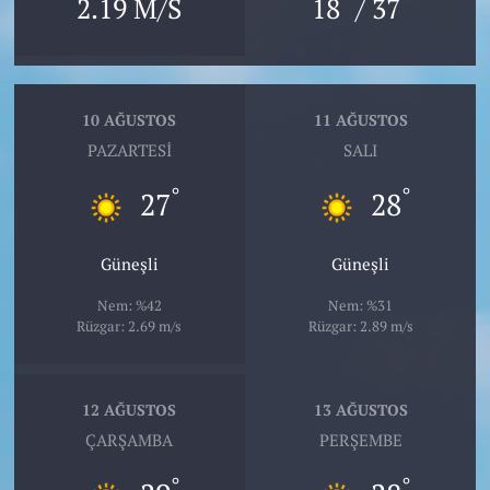
°
°
2.19 M/S
18
/ 37
10 AĞUSTOS
11 AĞUSTOS
PAZARTESI
SALI
°
°
27
28
Güneşli
Güneşli
Nem: %42
Nem: %31
Rüzgar: 2.69 m/s
Rüzgar: 2.89 m/s
12 AĞUSTOS
13 AĞUSTOS
ÇARŞAMBA
PERŞEMBE
°
°