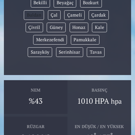
Bekilli
Beyağaç
Bozkurt
Buldan
Çal
Çameli
Çardak
Çivril
Güney
Honaz
Kale
Merkezefendi
Pamukkale
Sarayköy
Serinhisar
Tavas
NEM
BASINÇ
%43
1010 HPA
hpa
RÜZGAR
EN DÜŞÜK / EN YÜKSEK