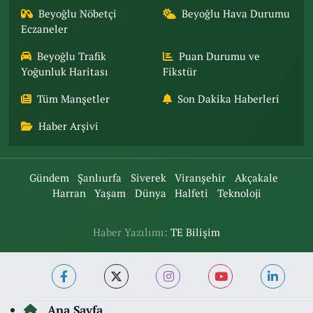
Beyoğlu Nöbetçi
Beyoğlu Hava Durumu
Eczaneler
Beyoğlu Trafik
Puan Durumu ve
Yoğunluk Haritası
Fikstür
Tüm Manşetler
Son Dakika Haberleri
Haber Arşivi
Gündem
Şanlıurfa
Siverek
Viranşehir
Akçakale
Harran
Yaşam
Dünya
Halfeti
Teknoloji
Haber Yazılımı:
TE Bilişim
Ana Sayfa