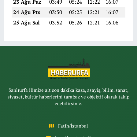
23 Ağu Paz
03:49
05:24
12:22
16:07
19:1
24 Ağu Pts
03:50
05:25
12:21
16:07
19:0
25 Ağu Sal
03:52
05:26
12:21
16:06
19:0
Şanlıurfa ilimize ait son dakika kaza, asayiş, bilim, sanat,
siyaset, kültür haberlerini tarafsız ve objektif olarak takip
edebilirsiniz.
Fatih/İstanbul