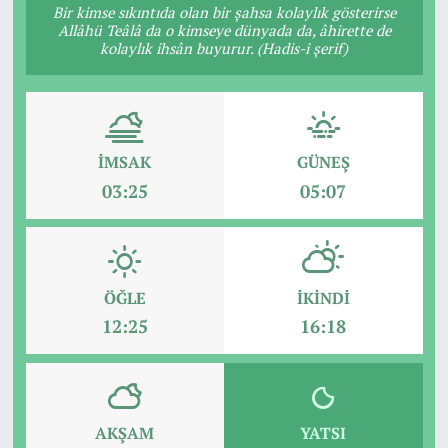
Bir kimse sıkıntıda olan bir şahsa kolaylık gösterirse
Allâhü Teâlâ da o kimseye dünyada da, âhirette de
kolaylık ihsân buyurur. (Hadis-i şerif)
İMSAK
GÜNEŞ
03:25
05:07
ÖĞLE
İKINDI
12:25
16:18
AKŞAM
YATSI