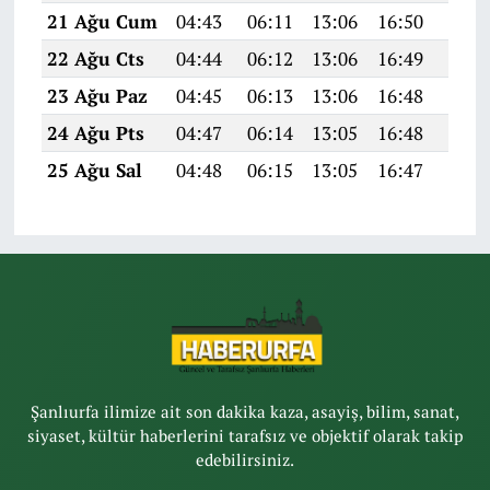
21 Ağu Cum
04:43
06:11
13:06
16:50
19:5
22 Ağu Cts
04:44
06:12
13:06
16:49
19:5
23 Ağu Paz
04:45
06:13
13:06
16:48
19:4
24 Ağu Pts
04:47
06:14
13:05
16:48
19:4
25 Ağu Sal
04:48
06:15
13:05
16:47
19:4
Şanlıurfa ilimize ait son dakika kaza, asayiş, bilim, sanat,
siyaset, kültür haberlerini tarafsız ve objektif olarak takip
edebilirsiniz.