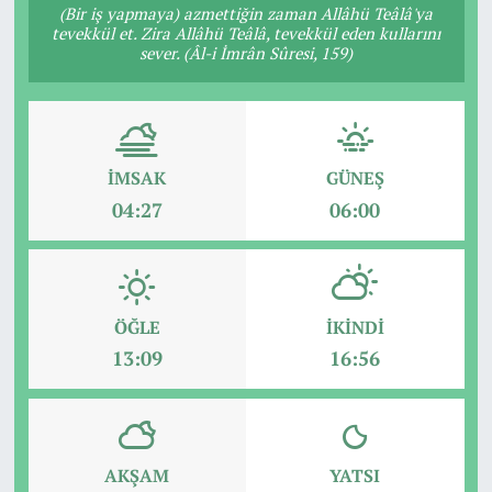
(Bir iş yapmaya) azmettiğin zaman Allâhü Teâlâ'ya
tevekkül et. Zira Allâhü Teâlâ, tevekkül eden kullarını
sever. (Âl-i İmrân Sûresi, 159)
İMSAK
GÜNEŞ
04:27
06:00
ÖĞLE
İKINDI
13:09
16:56
AKŞAM
YATSI