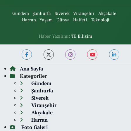
Gündem
Şanlıurfa
Siverek
Viranşehir
Akçakale
Harran
Yaşam
Dünya
Halfeti
Teknoloji
Haber Yazılımı:
TE Bilişim
Ana Sayfa
Kategoriler
Gündem
Şanlıurfa
Siverek
Viranşehir
Akçakale
Harran
Foto Galeri