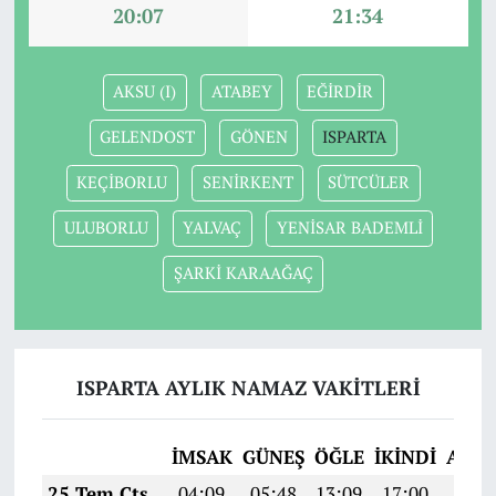
20:07
21:34
AKSU (I)
ATABEY
EĞİRDİR
GELENDOST
GÖNEN
ISPARTA
KEÇİBORLU
SENİRKENT
SÜTCÜLER
ULUBORLU
YALVAÇ
YENİSAR BADEMLİ
ŞARKİ KARAAĞAÇ
ISPARTA AYLIK NAMAZ VAKITLERI
İMSAK
GÜNEŞ
ÖĞLE
İKINDI
AKŞ
25 Tem Cts
04:09
05:48
13:09
17:00
20:2