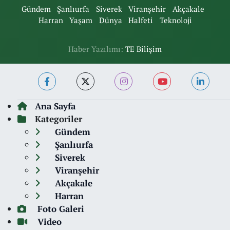
Gündem
Şanlıurfa
Siverek
Viranşehir
Akçakale
Harran
Yaşam
Dünya
Halfeti
Teknoloji
Haber Yazılımı:
TE Bilişim
Ana Sayfa
Kategoriler
Gündem
Şanlıurfa
Siverek
Viranşehir
Akçakale
Harran
Foto Galeri
Video