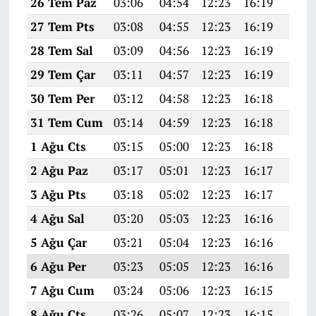
26 Tem Paz
03:06
04:54
12:23
16:19
19:4
27 Tem Pts
03:08
04:55
12:23
16:19
19:4
28 Tem Sal
03:09
04:56
12:23
16:19
19:4
29 Tem Çar
03:11
04:57
12:23
16:19
19:3
30 Tem Per
03:12
04:58
12:23
16:18
19:3
31 Tem Cum
03:14
04:59
12:23
16:18
19:3
1 Ağu Cts
03:15
05:00
12:23
16:18
19:3
2 Ağu Paz
03:17
05:01
12:23
16:17
19:3
3 Ağu Pts
03:18
05:02
12:23
16:17
19:3
4 Ağu Sal
03:20
05:03
12:23
16:16
19:3
5 Ağu Çar
03:21
05:04
12:23
16:16
19:3
6 Ağu Per
03:23
05:05
12:23
16:16
19:3
7 Ağu Cum
03:24
05:06
12:23
16:15
19:2
8 Ağu Cts
03:26
05:07
12:23
16:15
19:2