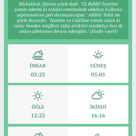
Muhakkak, Şeytan şöyle dedi: "Yâ Rabbi! İzzetine
yemin ederim ki ruhları cesetlerinde oldukça kullarını
saptırmaktan geri durmayacağım." Allâhü Teâlâ ise
şöyle buyurdu: "İzzetim ve Celâlime yemin olsun ki
onlar benden mağfiret talep ettikleri müddetçe ben de
onları affetmeye devam edeceğim." (Hadis-i şerif)
İMSAK
GÜNEŞ
03:23
05:05
ÖĞLE
İKINDI
12:23
16:16