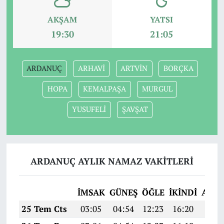
AKŞAM
YATSI
19:30
21:05
ARDANUÇ
ARHAVİ
ARTVİN
BORÇKA
HOPA
KEMALPAŞA
MURGUL
YUSUFELİ
ŞAVŞAT
ARDANUÇ AYLIK NAMAZ VAKITLERI
İMSAK
GÜNEŞ
ÖĞLE
İKINDI
AKŞ
25 Tem Cts
03:05
04:54
12:23
16:20
19:4