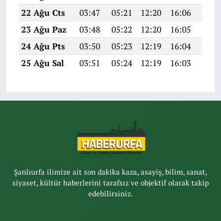
22 Ağu Cts
03:47
05:21
12:20
16:06
19:0
23 Ağu Paz
03:48
05:22
12:20
16:05
19:0
24 Ağu Pts
03:50
05:23
12:19
16:04
19:0
25 Ağu Sal
03:51
05:24
12:19
16:03
19:0
Şanlıurfa ilimize ait son dakika kaza, asayiş, bilim, sanat,
siyaset, kültür haberlerini tarafsız ve objektif olarak takip
edebilirsiniz.