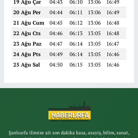
19 Ağu Çar
04:43
06:10
13:06
16:49
19:5
20 Ağu Per
04:44
06:11
13:06
16:49
19:5
21 Ağu Cum
04:45
06:12
13:06
16:48
19:4
22 Ağu Cts
04:46
06:13
13:05
16:48
19:4
23 Ağu Paz
04:47
06:14
13:05
16:47
19:4
24 Ağu Pts
04:49
06:14
13:05
16:46
19:4
25 Ağu Sal
04:50
06:15
13:05
16:46
19:4
Şanlıurfa ilimize ait son dakika kaza, asayiş, bilim, sanat,