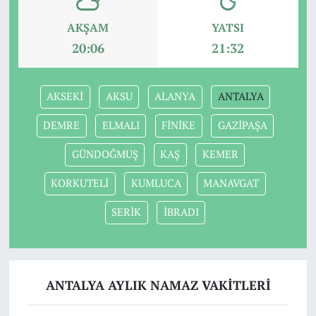
AKŞAM
YATSI
20:06
21:32
AKSEKİ
AKSU
ALANYA
ANTALYA
DEMRE
ELMALI
FİNİKE
GAZİPAŞA
GÜNDOĞMUŞ
KAŞ
KEMER
KORKUTELİ
KUMLUCA
MANAVGAT
SERİK
İBRADI
ANTALYA AYLIK NAMAZ VAKITLERI