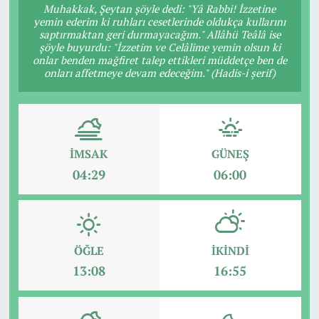
Muhakkak, Şeytan şöyle dedi: "Yâ Rabbi! İzzetine
yemin ederim ki ruhları cesetlerinde oldukça kullarını
saptırmaktan geri durmayacağım." Allâhü Teâlâ ise
şöyle buyurdu: "İzzetim ve Celâlime yemin olsun ki
onlar benden mağfiret talep ettikleri müddetçe ben de
onları affetmeye devam edeceğim." (Hadis-i şerif)
İMSAK
GÜNEŞ
04:29
06:00
ÖĞLE
İKINDI
13:08
16:55