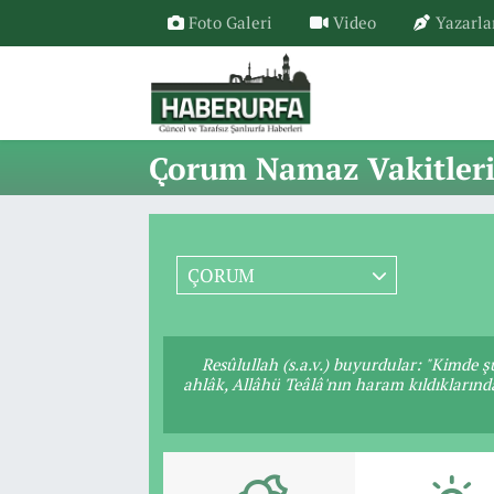
Foto Galeri
Video
Yazarla
Çorum Namaz Vakitler
ÇORUM
Resûlullah (s.a.v.) buyurdular: "Kimde ş
ahlâk, Allâhü Teâlâ'nın haram kıldıklarınd