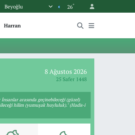
°
Beyoğlu
26
Harran
8 Ağustos 2026
25 Safer 1448
 İnsanlar arasında geçinebileceği (güzel)
ileceği hilim (yumuşak huyluluk)." (Hadis-i