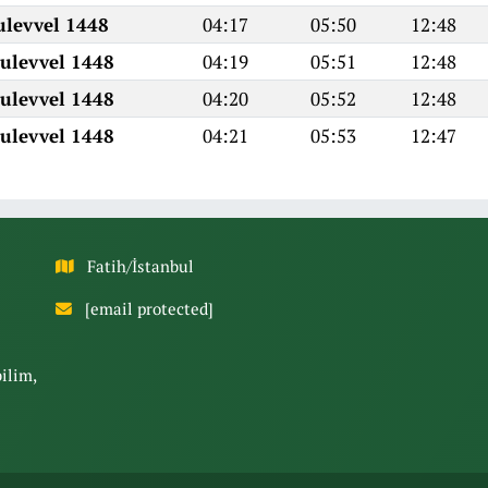
ulevvel 1448
04:17
05:50
12:48
ulevvel 1448
04:19
05:51
12:48
ulevvel 1448
04:20
05:52
12:48
ulevvel 1448
04:21
05:53
12:47
Fatih/İstanbul
[email protected]
bilim,