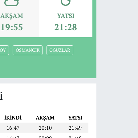
AKŞAM
YATSI
19:55
21:28
ÖY
OSMANCIK
OĞUZLAR
I
İKINDI
AKŞAM
YATSI
16:47
20:10
21:49