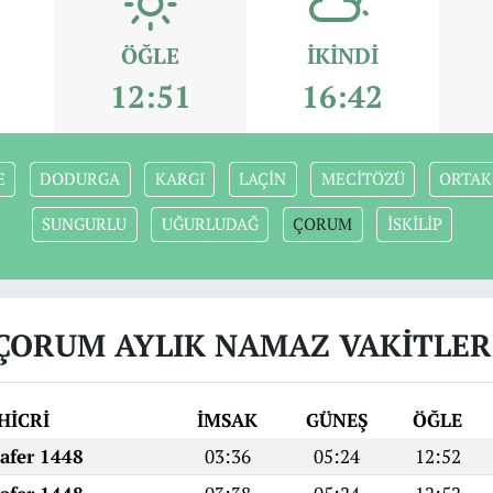
ÖĞLE
İKINDI
12:51
16:42
E
DODURGA
KARGI
LAÇİN
MECİTÖZÜ
ORTAK
SUNGURLU
UĞURLUDAĞ
ÇORUM
İSKİLİP
ÇORUM AYLIK NAMAZ VAKITLER
HİCRİ
İMSAK
GÜNEŞ
ÖĞLE
Safer 1448
03:36
05:24
12:52