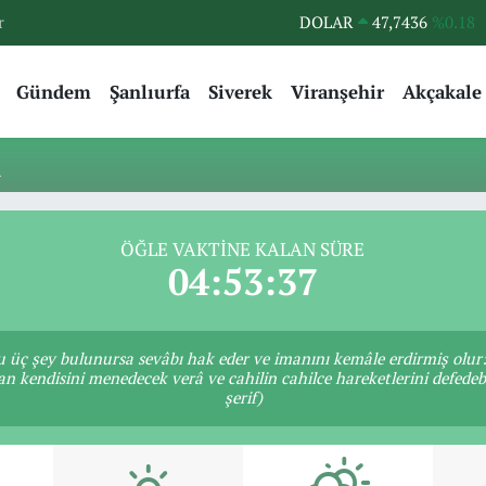
r
DOLAR
47,7436
%0.18
EURO
55,2510
%0.32
Gündem
Şanlıurfa
Siverek
Viranşehir
Akçakale
STERLİN
64,4811
%0.38
GRAM ALTIN
6660.55
%0.03
i
BİST100
13.779
%-14
BITCOIN
64.959,79
%1.11
ÖĞLE VAKTINE KALAN SÜRE
04:53:37
u üç şey bulunursa sevâbı hak eder ve imanını kemâle erdirmiş olur:
an kendisini menedecek verâ ve cahilin cahilce hareketlerini defedeb
şerif)