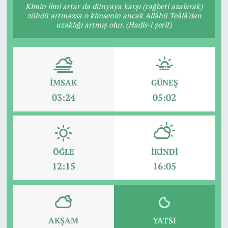
Kimin ilmi artar da dünyaya karşı (rağbeti azalarak)
zühdü artmazsa o kimsenin ancak Allâhü Teâlâ'dan
uzaklığı artmış olur. (Hadis-i şerif)
İMSAK
GÜNEŞ
03:24
05:02
ÖĞLE
İKINDI
12:15
16:05
AKŞAM
YATSI