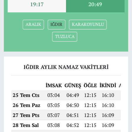
19:17
20:49
ARALIK
IĞDIR
KARAKOYUNLU
TUZLUCA
IĞDIR AYLIK NAMAZ VAKITLERI
İMSAK
GÜNEŞ
ÖĞLE
İKINDI
AKŞ
25 Tem Cts
03:04
04:49
12:15
16:10
19:3
26 Tem Paz
03:05
04:50
12:15
16:10
19:3
27 Tem Pts
03:07
04:51
12:15
16:09
19:3
28 Tem Sal
03:08
04:52
12:15
16:09
19:2