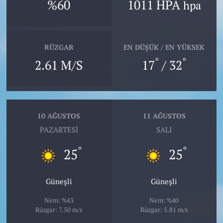
%60
1011 HPA
hpa
RÜZGAR
EN DÜŞÜK / EN YÜKSEK
°
°
2.61 M/S
17
/ 32
10 AĞUSTOS
11 AĞUSTOS
PAZARTESI
SALI
°
°
25
25
Güneşli
Güneşli
Nem: %43
Nem: %40
Rüzgar: 7.50 m/s
Rüzgar: 5.81 m/s