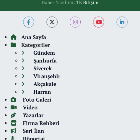
Haber Yazılımı:
TE Bilişim
Ana Sayfa
Kategoriler
Gündem
Şanlıurfa
Siverek
Viranşehir
Akçakale
Harran
Foto Galeri
Video
Yazarlar
Firma Rehberi
Seri İlan
Röportaj