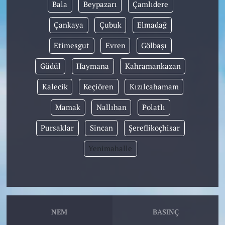
Bala
Beypazarı
Çamlıdere
Çankaya
Çubuk
Elmadağ
Etimesgut
Evren
Gölbaşı
Güdül
Haymana
Kahramankazan
Kalecik
Keçiören
Kızılcahamam
Mamak
Nallıhan
Polatlı
Pursaklar
Sincan
Şereflikoçhisar
Yenimahalle
NEM
BASINÇ