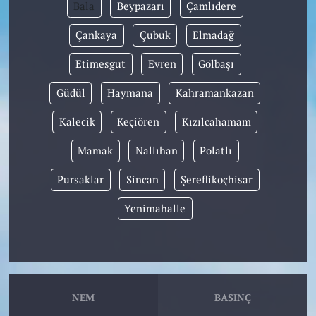
Bala
Beypazarı
Çamlıdere
Çankaya
Çubuk
Elmadağ
Etimesgut
Evren
Gölbaşı
Güdül
Haymana
Kahramankazan
Kalecik
Keçiören
Kızılcahamam
Mamak
Nallıhan
Polatlı
Pursaklar
Sincan
Şereflikoçhisar
Yenimahalle
NEM
BASINÇ