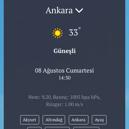
Ankara
°
33
Güneşli
08 Ağustos Cumartesi
14:30
Nem: %20, Basınç: 1005 hpa hPa,
Rüzgar: 1.00 m/s
Akyurt
Altındağ
Ankara
Ayaş