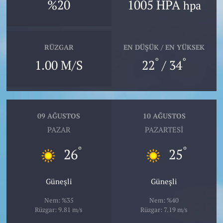
%20
1005 HPA
hpa
RÜZGAR
EN DÜŞÜK / EN YÜKSEK
°
°
1.00 M/S
22
/ 34
09 AĞUSTOS
10 AĞUSTOS
PAZAR
PAZARTESI
°
°
26
25
Güneşli
Güneşli
Nem: %35
Nem: %40
Rüzgar: 9.81 m/s
Rüzgar: 7.19 m/s