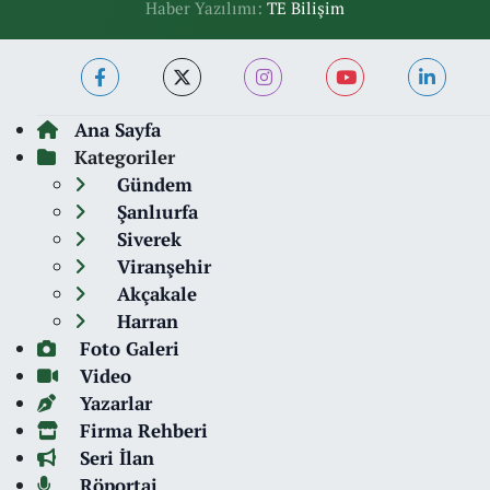
Haber Yazılımı:
TE Bilişim
Ana Sayfa
Kategoriler
Gündem
Şanlıurfa
Siverek
Viranşehir
Akçakale
Harran
Foto Galeri
Video
Yazarlar
Firma Rehberi
Seri İlan
Röportaj