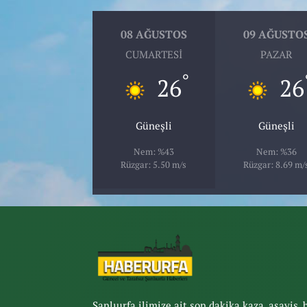
08 AĞUSTOS
09 AĞUSTO
CUMARTESI
PAZAR
°
26
26
Güneşli
Güneşli
Nem: %43
Nem: %36
Rüzgar: 5.50 m/s
Rüzgar: 8.69 m/
Şanlıurfa ilimize ait son dakika kaza, asayiş, 