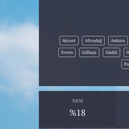
Akyurt
Altındağ
Ankara
Evren
Gölbaşı
Güdül
Po
NEM
%18