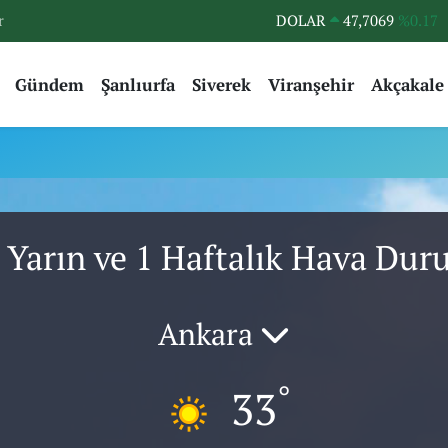
r
DOLAR
47,7069
%0.17
EURO
55,0265
%0.01
Gündem
Şanlıurfa
Siverek
Viranşehir
Akçakale
STERLİN
64,1897
%0.02
GRAM ALTIN
6618.49
%2.12
BİST100
13.887
%64
BITCOIN
64.360,53
%-0.76
 Yarın ve 1 Haftalık Hava Du
Ankara
°
33