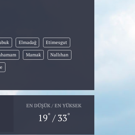
ubuk
Elmadağ
Etimesgut
cahamam
Mamak
Nallıhan
le
EN DÜŞÜK / EN YÜKSEK
°
°
19
/ 33