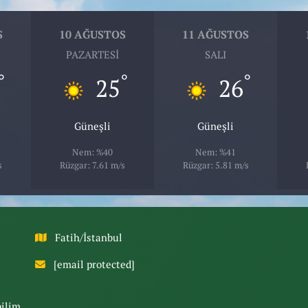
S
10 AĞUSTOS
11 AĞUSTOS
PAZARTESI
SALI
°
°
°
25
26
Güneşli
Güneşli
Nem: %40
Nem: %41
s
Rüzgar: 7.61 m/s
Rüzgar: 5.81 m/s
Fatih/İstanbul
[email protected]
bilim,