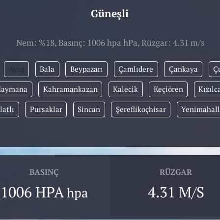
Güneşli
Nem: %18, Basınç: 1006 hpa hPa, Rüzgar: 4.31 m/s
Ayaş
Bala
Beypazarı
Çamlıdere
Çankaya
Ç
Haymana
Kahramankazan
Kalecik
Keçiören
Kızıl
latlı
Pursaklar
Sincan
Şereflikoçhisar
Yenimahal
BASINÇ
RÜZGAR
1006 HPA
4.31 M/S
hpa