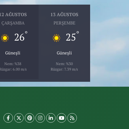
12 AĞUSTOS
13 AĞUSTOS
ÇARŞAMBA
PERŞEMBE
°
°
26
25
Güneşli
Güneşli
Nem: %38
Nem: %30
Rüzgar: 6.00 m/s
Rüzgar: 7.39 m/s