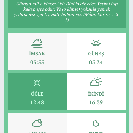
Gördün mü o kimseyi ki: Dini inkâr eder. Yetimi itip
kakan işte odur. Ve (o kimse) yoksula yemek
yedirilmesi için teşvikte bulunmaz. (Mâûn Sûresi, 1-2-
3)
İMSAK
GÜNEŞ
03:55
05:34
ÖĞLE
İKINDI
12:48
16:39