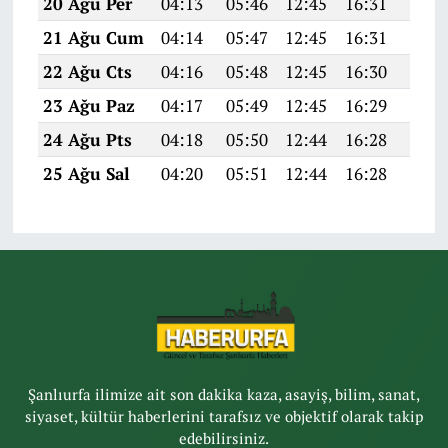
20 Ağu Per
04:13
05:46
12:45
16:31
19:3
21 Ağu Cum
04:14
05:47
12:45
16:31
19:3
22 Ağu Cts
04:16
05:48
12:45
16:30
19:3
23 Ağu Paz
04:17
05:49
12:45
16:29
19:3
24 Ağu Pts
04:18
05:50
12:44
16:28
19:2
25 Ağu Sal
04:20
05:51
12:44
16:28
19:2
Şanlıurfa ilimize ait son dakika kaza, asayiş, bilim, sanat,
siyaset, kültür haberlerini tarafsız ve objektif olarak takip
edebilirsiniz.