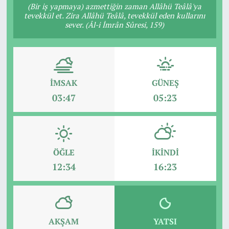
(Bir iş yapmaya) azmettiğin zaman Allâhü Teâlâ'ya
tevekkül et. Zira Allâhü Teâlâ, tevekkül eden kullarını
sever. (Âl-i İmrân Sûresi, 159)
İMSAK
GÜNEŞ
03:47
05:23
ÖĞLE
İKINDI
12:34
16:23
AKŞAM
YATSI