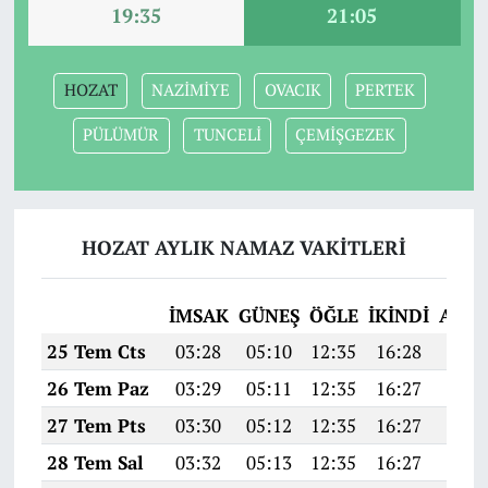
19:35
21:05
HOZAT
NAZİMİYE
OVACIK
PERTEK
PÜLÜMÜR
TUNCELİ
ÇEMİŞGEZEK
HOZAT AYLIK NAMAZ VAKITLERI
İMSAK
GÜNEŞ
ÖĞLE
İKINDI
AKŞ
25 Tem Cts
03:28
05:10
12:35
16:28
19:4
26 Tem Paz
03:29
05:11
12:35
16:27
19:4
27 Tem Pts
03:30
05:12
12:35
16:27
19:4
28 Tem Sal
03:32
05:13
12:35
16:27
19:4