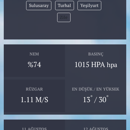
Sulusaray
Turhal
Yeşilyurt
Zile
NEM
BASINÇ
%74
1015 HPA
hpa
RÜZGAR
EN DÜŞÜK / EN YÜKSEK
°
°
1.11 M/S
13
/ 30
11 AĞUSTOS
12 AĞUSTOS