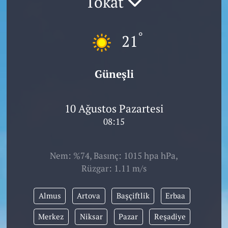
Tokat
°
21
Güneşli
10 Ağustos Pazartesi
08:15
Nem: %74, Basınç: 1015 hpa hPa,
Rüzgar: 1.11 m/s
Almus
Artova
Başçiftlik
Erbaa
Merkez
Niksar
Pazar
Reşadiye