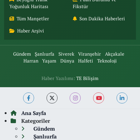
Yoğunluk Haritası
Fikstür
Tüm Manşetler
Son Dakika Haberleri
Haber Arşivi
Gündem
Şanlıurfa
Siverek
Viranşehir
Akçakale
Harran
Yaşam
Dünya
Halfeti
Teknoloji
Haber Yazılımı:
TE Bilişim
Ana Sayfa
Kategoriler
Gündem
Şanlıurfa