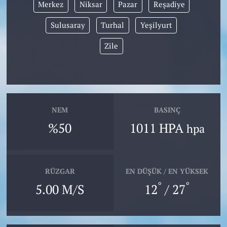
Merkez
Niksar
Pazar
Reşadiye
Sulusaray
Turhal
Yeşilyurt
Zile
NEM
BASINÇ
%50
1011 HPA
hpa
RÜZGAR
EN DÜŞÜK / EN YÜKSEK
°
°
5.00 M/S
12
/ 27