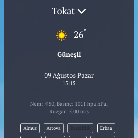
Tokat
°
26
Güneşli
09 Ağustos Pazar
15:15
Nem: %50, Basınç: 1011 hpa hPa,
Rüzgar: 5.00 m/s
Almus
Artova
Başçiftlik
Erbaa