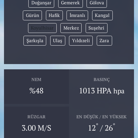
Doğanşar
Gemerek
Gölova
Gürün
Hafik
İmranlı
Kangal
Koyulhisar
Merkez
Suşehri
Şarkışla
Ulaş
Yıldızeli
Zara
NEM
BASINÇ
%48
1013 HPA
hpa
RÜZGAR
EN DÜŞÜK / EN YÜKSEK
°
°
3.00 M/S
12
/ 26