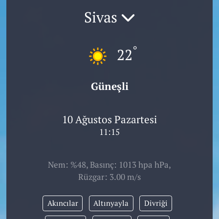
Sivas
°
22
Güneşli
10 Ağustos Pazartesi
11:15
Nem: %48, Basınç: 1013 hpa hPa,
Rüzgar: 3.00 m/s
Akıncılar
Altınyayla
Divriği