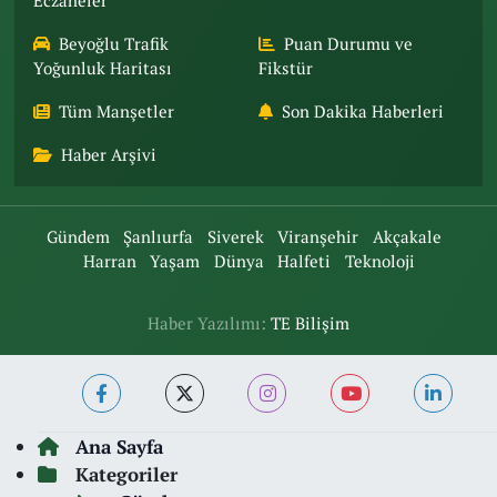
Eczaneler
Beyoğlu Trafik
Puan Durumu ve
Yoğunluk Haritası
Fikstür
Tüm Manşetler
Son Dakika Haberleri
Haber Arşivi
Gündem
Şanlıurfa
Siverek
Viranşehir
Akçakale
Harran
Yaşam
Dünya
Halfeti
Teknoloji
Haber Yazılımı:
TE Bilişim
Ana Sayfa
Kategoriler