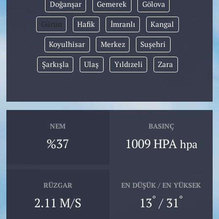
Doğanşar
Gemerek
Gölova
Gürün
Hafik
İmranlı
Kangal
Koyulhisar
Merkez
Suşehri
Şarkışla
Ulaş
Yıldızeli
Zara
NEM
BASINÇ
%37
1009 HPA
hpa
RÜZGAR
EN DÜŞÜK / EN YÜKSEK
°
°
2.11 M/S
13
/ 31