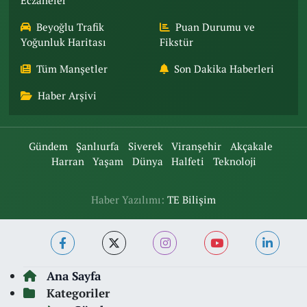
Eczaneler
Beyoğlu Trafik
Puan Durumu ve
Yoğunluk Haritası
Fikstür
Tüm Manşetler
Son Dakika Haberleri
Haber Arşivi
Gündem
Şanlıurfa
Siverek
Viranşehir
Akçakale
Harran
Yaşam
Dünya
Halfeti
Teknoloji
Haber Yazılımı:
TE Bilişim
Ana Sayfa
Kategoriler