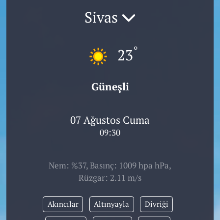
Sivas
°
23
Güneşli
07 Ağustos Cuma
09:30
Nem: %37, Basınç: 1009 hpa hPa,
Rüzgar: 2.11 m/s
Akıncılar
Altınyayla
Divriği