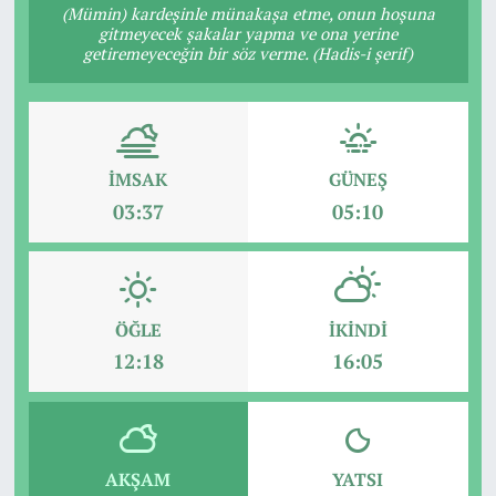
(Mümin) kardeşinle münakaşa etme, onun hoşuna
gitmeyecek şakalar yapma ve ona yerine
getiremeyeceğin bir söz verme. (Hadis-i şerif)
İMSAK
GÜNEŞ
03:37
05:10
ÖĞLE
İKINDI
12:18
16:05
AKŞAM
YATSI