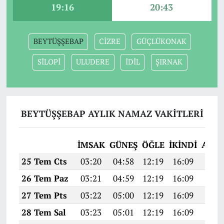
19:16
20:43
BEYTÜŞŞEBAP
CİZRE
GÜÇLÜKONAK
SİLOPİ
ULUDERE
İDİL
ŞIRNAK
BEYTÜŞŞEBAP AYLIK NAMAZ VAKITLERI
İMSAK
GÜNEŞ
ÖĞLE
İKINDI
AKŞ
25 Tem Cts
03:20
04:58
12:19
16:09
19:2
26 Tem Paz
03:21
04:59
12:19
16:09
19:2
27 Tem Pts
03:22
05:00
12:19
16:09
19:2
28 Tem Sal
03:23
05:01
12:19
16:09
19:2