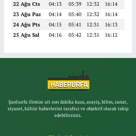
22 Ağu Cts
04:13
05:39
12:32
16:14
19:1
23 Ağu Paz
04:14
05:40
12:32
16:14
19:1
24 Ağu Pts
04:15
05:41
12:31
16:13
19:1
25 Ağu Sal
04:16
05:42
12:31
16:12
19:1
Şanlıurfa ilimize ait son dakika kaza, asayiş, bilim, sanat,
siyaset, kültür haberlerini tarafsız ve objektif olarak takip
edebilirsiniz.