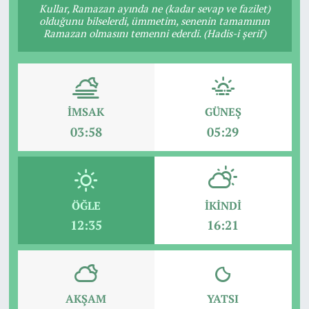
Kullar, Ramazan ayında ne (kadar sevap ve fazilet)
olduğunu bilselerdi, ümmetim, senenin tamamının
Ramazan olmasını temenni ederdi. (Hadis-i şerif)
İMSAK
GÜNEŞ
03:58
05:29
ÖĞLE
İKINDI
12:35
16:21
AKŞAM
YATSI