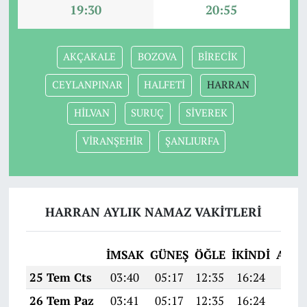
19:30
20:55
AKÇAKALE
BOZOVA
BİRECİK
CEYLANPINAR
HALFETİ
HARRAN
HİLVAN
SURUÇ
SİVEREK
VİRANŞEHİR
ŞANLIURFA
HARRAN AYLIK NAMAZ VAKITLERI
İMSAK
GÜNEŞ
ÖĞLE
İKINDI
AKŞ
25 Tem Cts
03:40
05:17
12:35
16:24
19:4
26 Tem Paz
03:41
05:17
12:35
16:24
19:4