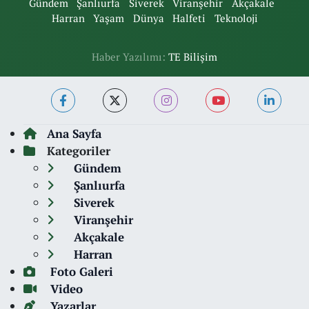
Gündem
Şanlıurfa
Siverek
Viranşehir
Akçakale
Harran
Yaşam
Dünya
Halfeti
Teknoloji
Haber Yazılımı:
TE Bilişim
Ana Sayfa
Kategoriler
Gündem
Şanlıurfa
Siverek
Viranşehir
Akçakale
Harran
Foto Galeri
Video
Yazarlar