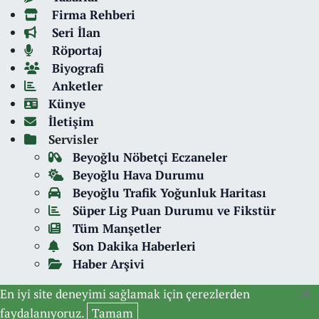
Firma Rehberi
Seri İlan
Röportaj
Biyografi
Anketler
Künye
İletişim
Servisler
Beyoğlu Nöbetçi Eczaneler
Beyoğlu Hava Durumu
Beyoğlu Trafik Yoğunluk Haritası
Süper Lig Puan Durumu ve Fikstür
Tüm Manşetler
Son Dakika Haberleri
Haber Arşivi
En iyi site deneyimi sağlamak için çerezlerden
faydalanıyoruz.
Tamam