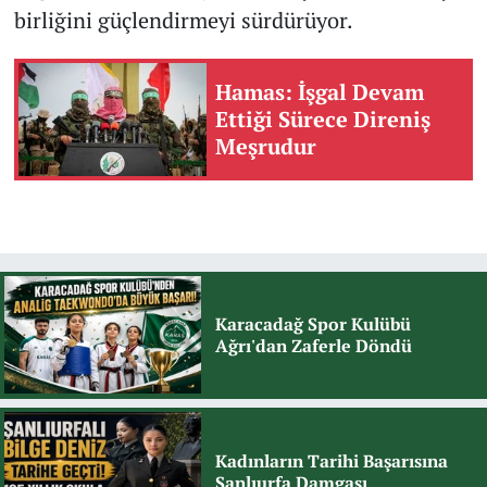
birliğini güçlendirmeyi sürdürüyor.
Hamas: İşgal Devam
Ettiği Sürece Direniş
Meşrudur
Karacadağ Spor Kulübü
Ağrı'dan Zaferle Döndü
Kadınların Tarihi Başarısına
Şanlıurfa Damgası