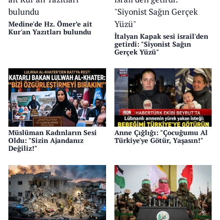
Medine'de Hz. Ömer’e ait
Kur'an Yazıtları bulundu
İtalyan Kapak sesi israil'den
getirdi: "Siyonist Sağın
Gerçek Yüzü"
Müslüman Kadınların Sesi
Anne Çığlığı: "Çocuğumu Al
Oldu: "Sizin Ajandanız
Türkiye'ye Götür, Yaşasın!"
Değiliz!"