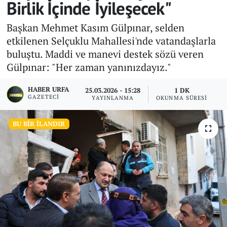
Birlik İçinde İyileşecek"
Başkan Mehmet Kasım Gülpınar, selden
etkilenen Selçuklu Mahallesi'nde vatandaşlarla
buluştu. Maddi ve manevi destek sözü veren
Gülpınar: "Her zaman yanınızdayız."
HABER URFA
25.03.2026 - 15:28
1 DK
GAZETECI
YAYINLANMA
OKUNMA SÜRESI
BU BIR İLANDIR