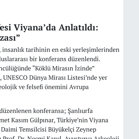
esi Viyana’da Anlatıldı:
zası”
 insanlık tarihinin en eski yerleşimlerinden
luslararası bir konferans düzenlendi.
öncülüğünde “Köklü Mirasın İzinde”
lik, UNESCO Dünya Mirası Listesi’nde yer
eolojik ve felsefi önemini Avrupa
düzenlenen konferansa; Şanlıurfa
met Kasım Gülpınar, Türkiye’nin Viyana
Daimi Temsilcisi Büyükelçi Zeynep
ı Prof. Dr. Necmi Karul, Avusturya Arkeoloji