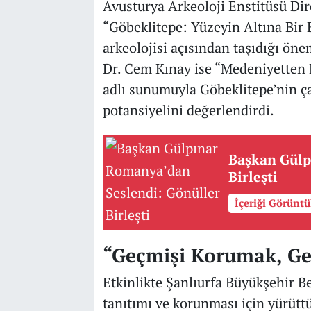
Avusturya Arkeoloji Enstitüsü Dir
“Göbeklitepe: Yüzeyin Altına Bir
arkeolojisi açısından taşıdığı ön
Dr. Cem Kınay ise “Medeniyetten 
adlı sunumuyla Göbeklitepe’nin ça
potansiyelini değerlendirdi.
Başkan Gülp
Birleşti
İçeriği Görünt
“Geçmişi Korumak, Ge
Etkinlikte Şanlıurfa Büyükşehir Be
tanıtımı ve korunması için yürüttü