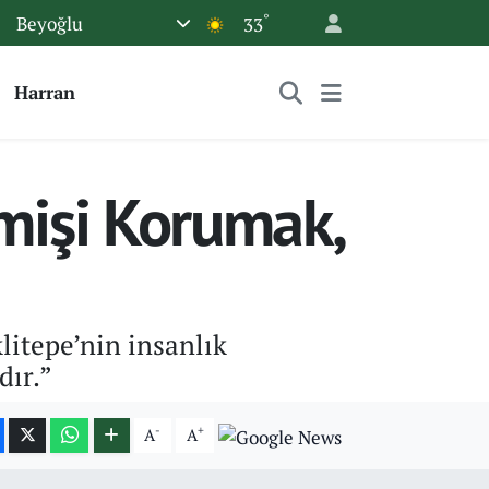
°
Beyoğlu
33
Harran
mişi Korumak,
itepe’nin insanlık
dır.”
-
+
A
A