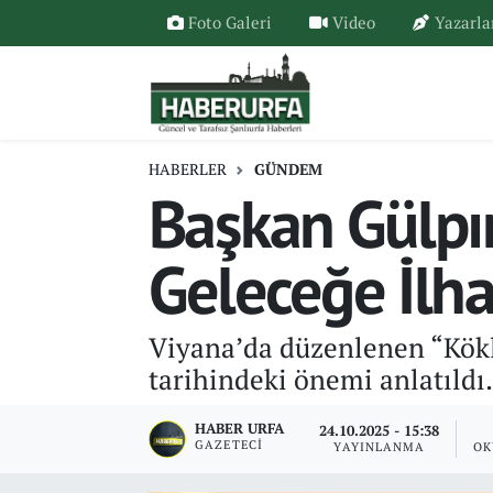
Foto Galeri
Video
Yazarla
HABERLER
GÜNDEM
Başkan Gülpı
Geleceğe İlh
Viyana’da düzenlenen “Kökl
tarihindeki önemi anlatıldı
HABER URFA
24.10.2025 - 15:38
GAZETECI
YAYINLANMA
OK