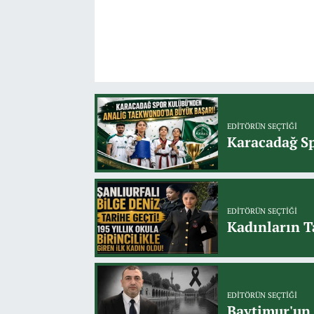
EDITÖRÜN SEÇTIĞI
Karacadağ Sp
EDITÖRÜN SEÇTIĞI
Kadınların T
EDITÖRÜN SEÇTIĞI
Baytimur'un 