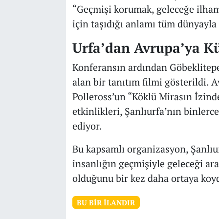
“Geçmişi korumak, geleceğe ilham 
için taşıdığı anlamı tüm dünyayla 
Urfa’dan Avrupa’ya Kü
Konferansın ardından Göbeklitepe,
alan bir tanıtım filmi gösterildi. 
Polleross’un “Köklü Mirasın İzinde
etkinlikleri, Şanlıurfa’nın binler
ediyor.
Bu kapsamlı organizasyon, Şanlıur
insanlığın geçmişiyle geleceği ar
olduğunu bir kez daha ortaya koy
BU BIR İLANDIR