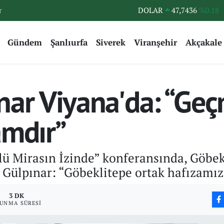
r
DOLAR
47,7436
%0.18
EURO
55,2510
%0.32
Gündem
Şanlıurfa
Siverek
Viranşehir
Akçakale
STERLİN
64,4811
%0.38
GRAM ALTIN
6660.55
%0
BİST100
13.779
%-14
nar Viyana'da: “Geç
BITCOIN
64.840,97
%-0.15
amdır”
ü Mirasın İzinde” konferansında, Göbekl
. Gülpınar: “Göbeklitepe ortak hafızamız
3 DK
UNMA SÜRESI