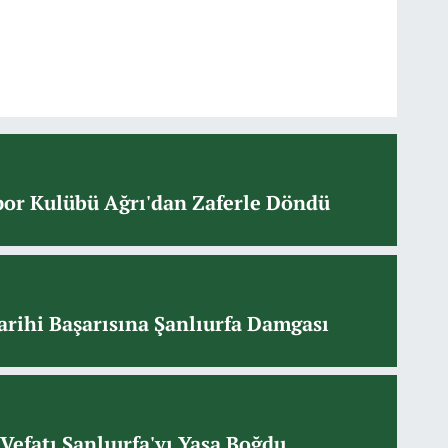
or Kulübü Ağrı'dan Zaferle Döndü
arihi Başarısına Şanlıurfa Damgası
Vefatı Şanlıurfa'yı Yasa Boğdu