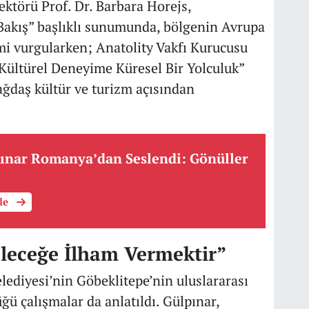
ektörü Prof. Dr. Barbara Horejs,
 Bakış” başlıklı sunumunda, bölgenin Avrupa
emi vurgularken; Anatolity Vakfı Kurucusu
Kültürel Deneyime Küresel Bir Yolculuk”
ğdaş kültür ve turizm açısından
ınar Romanya’dan Seslendi: Gönüller
üle
leceğe İlham Vermektir”
lediyesi’nin Göbeklitepe’nin uluslararası
ğü çalışmalar da anlatıldı. Gülpınar,