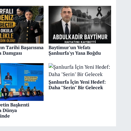
ın Tarihi Başarısına
Baytimur'un Vefatı
fa Damgası
Şanlıurfa'yı Yasa Boğdu
Şanlıurfa İçin Yeni Hedef:
Daha "Serin" Bir Gelecek
etin Başkenti
fa Dünya
inde