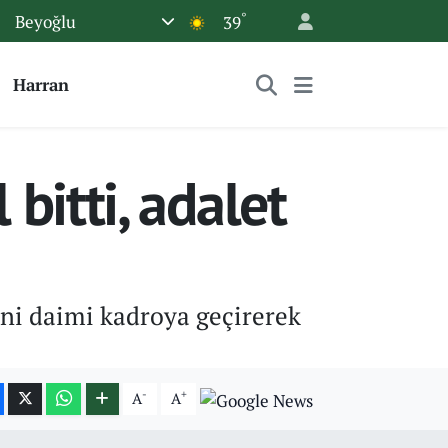
°
Beyoğlu
39
Harran
bitti, adalet
ini daimi kadroya geçirerek
-
+
A
A