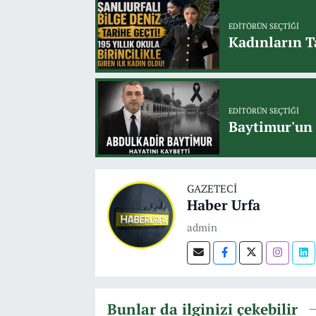
EDITÖRÜN SEÇTIĞI
Kadınların T
EDITÖRÜN SEÇTIĞI
Baytimur'un 
GAZETECI
Haber Urfa
admin
Bunlar da ilginizi çekebilir