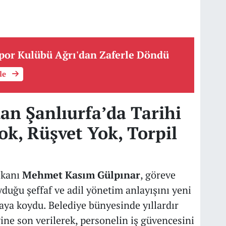
por Kulübü Ağrı'dan Zaferle Döndü
üle
an Şanlıurfa’da Tarihi
k, Rüşvet Yok, Torpil
şkanı
Mehmet Kasım Gülpınar
, göreve
duğu şeffaf ve adil yönetim anlayışını yeni
aya koydu. Belediye bünyesinde yıllardır
ğine son verilerek, personelin iş güvencesini