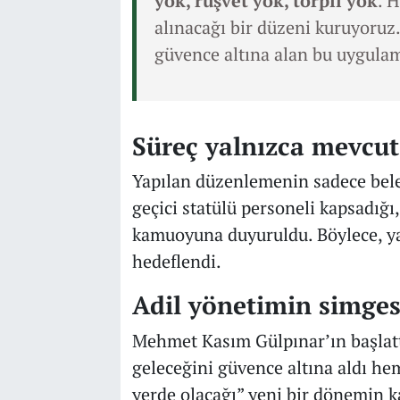
yok, rüşvet yok, torpil yok
. 
alınacağı bir düzeni kuruyoruz
güvence altına alan bu uygulama
Süreç yalnızca mevcut 
Yapılan düzenlemenin sadece bel
geçici statülü personeli kapsadığı
kamuoyuna duyuruldu. Böylece, ya
hedeflendi.
Adil yönetimin simges
Mehmet Kasım Gülpınar’ın başlatt
geleceğini güvence altına aldı he
yerde olacağı” yeni bir dönemin ka