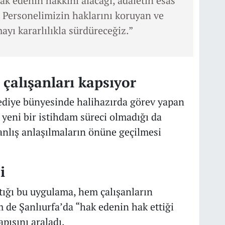
Hak edenin hakkını alacağı, adaletin esas
. Personelimizin haklarını koruyan ve
yı kararlılıkla sürdüreceğiz.”
çalışanları kapsıyor
ediye bünyesinde halihazırda görev yapan
, yeni bir istihdam süreci olmadığı da
nlış anlaşılmaların önüne geçilmesi
i
ığı bu uygulama, hem çalışanların
m de Şanlıurfa’da “hak edenin hak ettiği
pısını araladı.