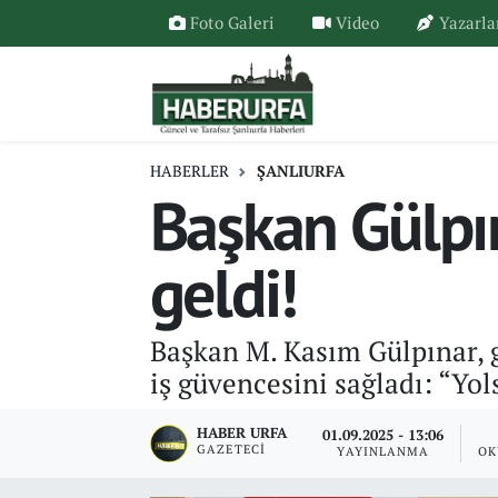
Foto Galeri
Video
Yazarla
HABERLER
ŞANLIURFA
Başkan Gülpına
geldi!
Başkan M. Kasım Gülpınar, g
iş güvencesini sağladı: “Yol
HABER URFA
01.09.2025 - 13:06
GAZETECI
YAYINLANMA
OK