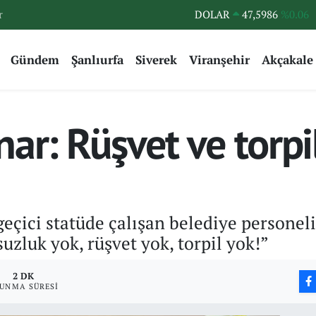
r
DOLAR
47,5986
%0.06
EURO
55,0700
%0.1
Gündem
Şanlıurfa
Siverek
Viranşehir
Akçakale
STERLİN
64,2438
%0.21
GRAM ALTIN
6513.94
%0.32
BİST100
13.768
%48
r: Rüşvet ve torpil 
BITCOIN
64.602,05
%0.69
eçici statüde çalışan belediye personel
suzluk yok, rüşvet yok, torpil yok!”
2 DK
UNMA SÜRESI