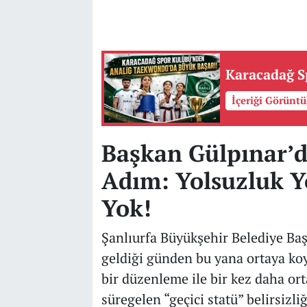
Karacadağ S
İçeriği Görünt
Başkan Gülpınar’d
Adım: Yolsuzluk Yo
Yok!
Şanlıurfa Büyükşehir Belediye Ba
geldiği günden bu yana ortaya koy
bir düzenleme ile bir kez daha ort
süregelen “geçici statü” belirsizli