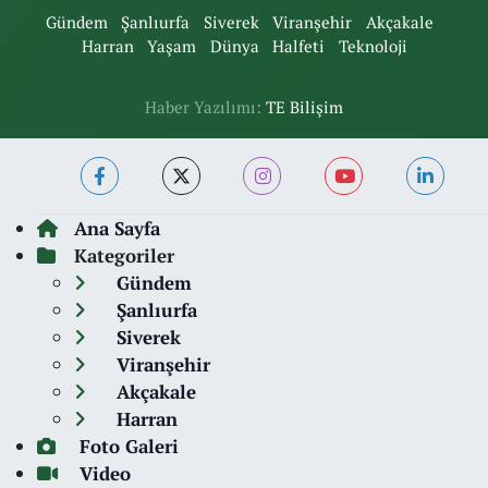
Gündem
Şanlıurfa
Siverek
Viranşehir
Akçakale
Harran
Yaşam
Dünya
Halfeti
Teknoloji
Haber Yazılımı:
TE Bilişim
Ana Sayfa
Kategoriler
Gündem
Şanlıurfa
Siverek
Viranşehir
Akçakale
Harran
Foto Galeri
Video