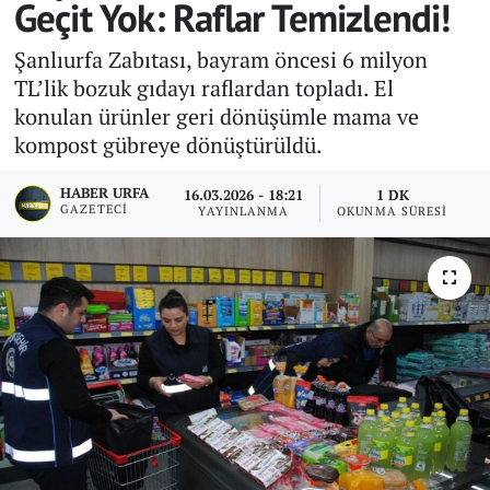
Geçit Yok: Raflar Temizlendi!
Şanlıurfa Zabıtası, bayram öncesi 6 milyon
TL’lik bozuk gıdayı raflardan topladı. El
konulan ürünler geri dönüşümle mama ve
kompost gübreye dönüştürüldü.
HABER URFA
16.03.2026 - 18:21
1 DK
GAZETECI
YAYINLANMA
OKUNMA SÜRESI