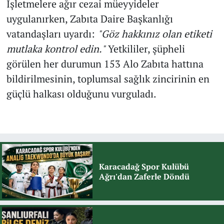
İşletmelere ağır cezai müeyyideler
uygulanırken, Zabıta Daire Başkanlığı
vatandaşları uyardı:
"Göz hakkınız olan etiketi
mutlaka kontrol edin."
Yetkililer, şüpheli
görülen her durumun 153 Alo Zabıta hattına
bildirilmesinin, toplumsal sağlık zincirinin en
güçlü halkası olduğunu vurguladı.
Karacadağ Spor Kulübü
Ağrı'dan Zaferle Döndü