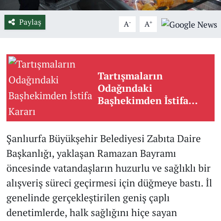
Paylaş
-
+
A
A
Tartışmaların
Odağındaki
Başhekimden İstifa
Kararı
Şanlıurfa Büyükşehir Belediyesi Zabıta Daire
Başkanlığı, yaklaşan Ramazan Bayramı
öncesinde vatandaşların huzurlu ve sağlıklı bir
alışveriş süreci geçirmesi için düğmeye bastı. İl
genelinde gerçekleştirilen geniş çaplı
denetimlerde, halk sağlığını hiçe sayan