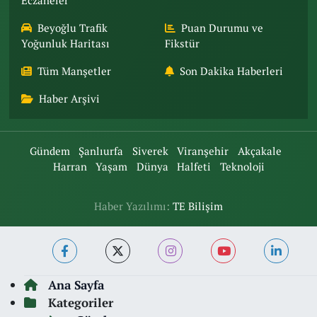
Eczaneler
Beyoğlu Trafik
Puan Durumu ve
Yoğunluk Haritası
Fikstür
Tüm Manşetler
Son Dakika Haberleri
Haber Arşivi
Gündem
Şanlıurfa
Siverek
Viranşehir
Akçakale
Harran
Yaşam
Dünya
Halfeti
Teknoloji
Haber Yazılımı:
TE Bilişim
Ana Sayfa
Kategoriler