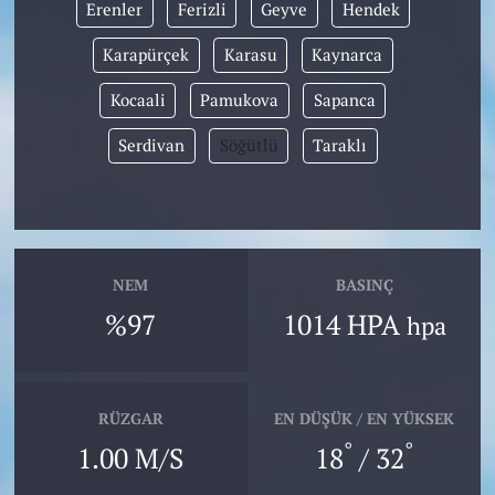
Erenler
Ferizli
Geyve
Hendek
Karapürçek
Karasu
Kaynarca
Kocaali
Pamukova
Sapanca
Serdivan
Söğütlü
Taraklı
NEM
BASINÇ
%97
1014 HPA
hpa
RÜZGAR
EN DÜŞÜK / EN YÜKSEK
°
°
1.00 M/S
18
/ 32