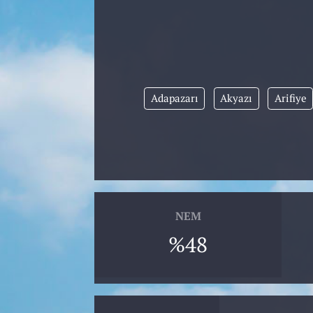
Adapazarı
Akyazı
Arifiye
NEM
%48