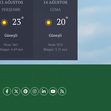
13 AĞUSTOS
14 AĞUSTOS
PERŞEMBE
CUMA
°
°
23
20
Güneşli
Güneşli
Nem: %67
Nem: %72
Rüzgar: 4.69 m/s
Rüzgar: 5.31 m/s