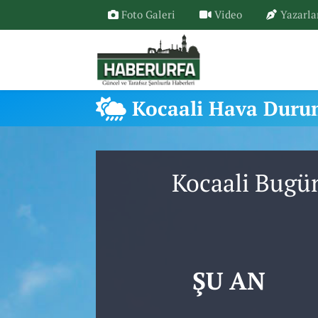
Foto Galeri
Video
Yazarla
Kocaali Hava Dur
Kocaali Bugü
ŞU AN