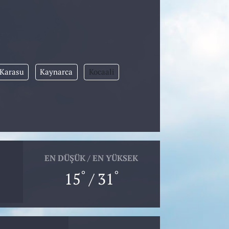
Karasu
Kaynarca
Kocaali
EN DÜŞÜK / EN YÜKSEK
°
°
15
/ 31