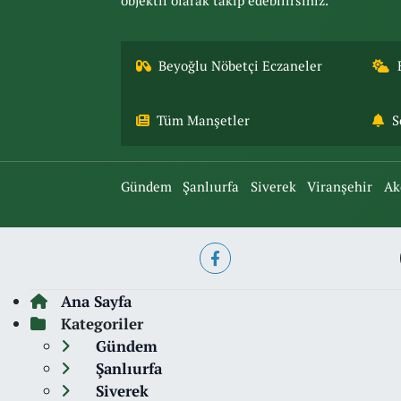
objektif olarak takip edebilirsiniz.
Beyoğlu Nöbetçi Eczaneler
Tüm Manşetler
S
Gündem
Şanlıurfa
Siverek
Viranşehir
Ak
Ana Sayfa
Kategoriler
Gündem
Şanlıurfa
Siverek