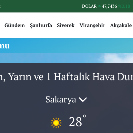
r
DOLAR
47,7436
%0.18
EURO
55,2510
%0.32
Gündem
Şanlıurfa
Siverek
Viranşehir
Akçakale
STERLİN
64,4811
%0.38
GRAM ALTIN
6660.55
%0.03
umu
BİST100
13.779
%-14
BITCOIN
64.944,08
%-0.18
n, Yarın ve 1 Haftalık Hava D
Sakarya
°
28