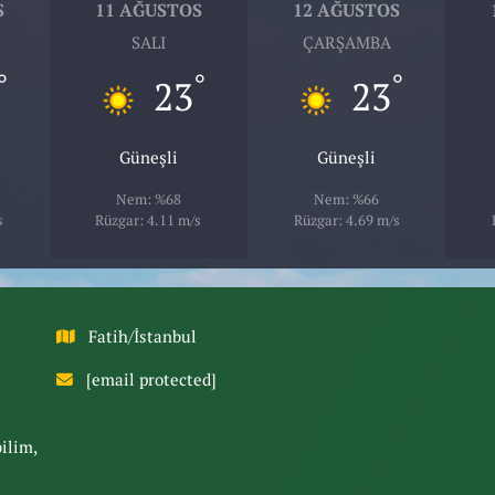
S
11 AĞUSTOS
12 AĞUSTOS
SALI
ÇARŞAMBA
°
°
°
23
23
Güneşli
Güneşli
Nem: %68
Nem: %66
s
Rüzgar: 4.11 m/s
Rüzgar: 4.69 m/s
Fatih/İstanbul
[email protected]
bilim,