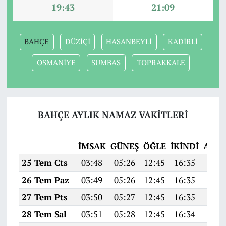
19:43
21:09
BAHÇE
DÜZİÇİ
HASANBEYLİ
KADİRLİ
OSMANİYE
SUMBAS
TOPRAKKALE
BAHÇE AYLIK NAMAZ VAKITLERI
İMSAK
GÜNEŞ
ÖĞLE
İKINDI
AKŞ
25 Tem Cts
03:48
05:26
12:45
16:35
19:5
26 Tem Paz
03:49
05:26
12:45
16:35
19:5
27 Tem Pts
03:50
05:27
12:45
16:35
19:5
28 Tem Sal
03:51
05:28
12:45
16:34
19:5