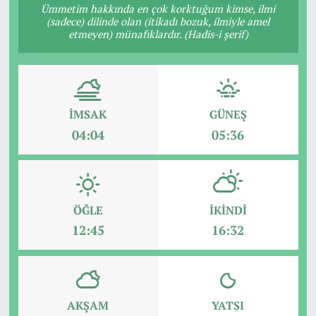
Ümmetim hakkında en çok korktuğum kimse, ilmi
(sadece) dilinde olan (itikadı bozuk, ilmiyle amel
etmeyen) münafıklardır. (Hadis-i şerif)
İMSAK
GÜNEŞ
04:04
05:36
ÖĞLE
İKINDI
12:45
16:32
AKŞAM
YATSI