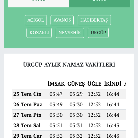
ACIGÖL
AVANOS
HACIBEKTAŞ
KOZAKLI
NEVŞEHİR
ÜRGÜP
ÜRGÜP AYLIK NAMAZ VAKITLERI
İMSAK
GÜNEŞ
ÖĞLE
İKINDI
AKŞ
25 Tem Cts
03:47
05:29
12:52
16:44
20:0
26 Tem Paz
03:49
05:30
12:52
16:44
20:0
27 Tem Pts
03:50
05:30
12:52
16:44
20:0
28 Tem Sal
03:51
05:31
12:52
16:43
20:0
29 Tem Çar
03:53
05:32
12:52
16:43
20:0