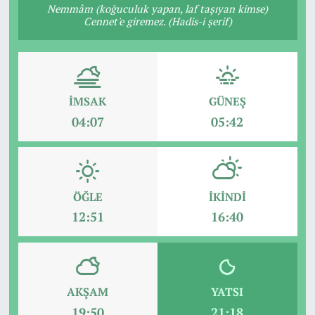
Nemmâm (koğuculuk yapan, laf taşıyan kimse)
Cennet'e giremez. (Hadis-i şerif)
İMSAK
GÜNEŞ
04:07
05:42
ÖĞLE
İKINDI
12:51
16:40
AKŞAM
YATSI
19:50
21:18