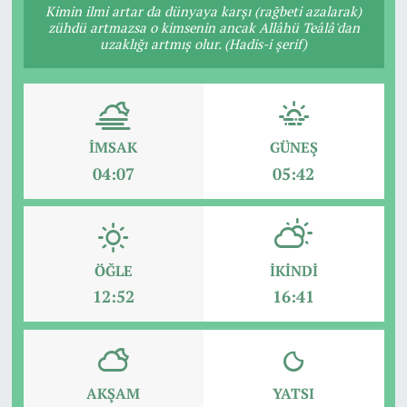
Kimin ilmi artar da dünyaya karşı (rağbeti azalarak)
zühdü artmazsa o kimsenin ancak Allâhü Teâlâ'dan
uzaklığı artmış olur. (Hadis-i şerif)
İMSAK
GÜNEŞ
04:07
05:42
ÖĞLE
İKINDI
12:52
16:41
AKŞAM
YATSI