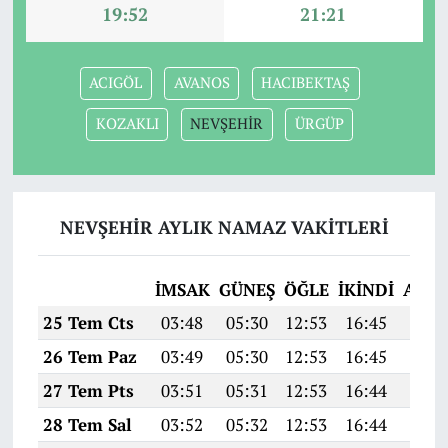
19:52
21:21
ACIGÖL
AVANOS
HACIBEKTAŞ
KOZAKLI
NEVŞEHİR
ÜRGÜP
NEVŞEHİR AYLIK NAMAZ VAKITLERI
İMSAK
GÜNEŞ
ÖĞLE
İKINDI
AKŞ
25 Tem Cts
03:48
05:30
12:53
16:45
20:0
26 Tem Paz
03:49
05:30
12:53
16:45
20:0
27 Tem Pts
03:51
05:31
12:53
16:44
20:0
28 Tem Sal
03:52
05:32
12:53
16:44
20:0