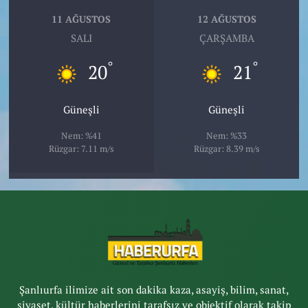
11 AĞUSTOS
12 AĞUSTOS
SALI
ÇARŞAMBA
°
°
20
21
Güneşli
Güneşli
Nem: %41
Nem: %33
Rüzgar: 7.11 m/s
Rüzgar: 8.39 m/s
Şanlıurfa ilimize ait son dakika kaza, asayiş, bilim, sanat,
siyaset, kültür haberlerini tarafsız ve objektif olarak takip