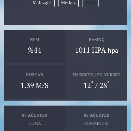
Malazgirt
Merkez
Varto
NEM
BASINÇ
%44
1011 HPA
hpa
RÜZGAR
EN DÜŞÜK / EN YÜKSEK
°
°
1.39 M/S
12
/ 28
07 AĞUSTOS
08 AĞUSTOS
CUMA
CUMARTESI