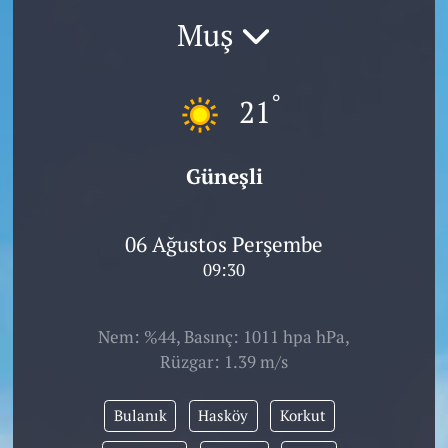
Muş
°
21
Güneşli
06 Ağustos Perşembe
09:30
Nem: %44, Basınç: 1011 hpa hPa,
Rüzgar: 1.39 m/s
Bulanık
Hasköy
Korkut