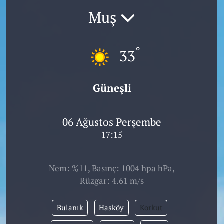
Muş
°
33
Güneşli
06 Ağustos Perşembe
17:15
Nem: %11, Basınç: 1004 hpa hPa,
Rüzgar: 4.61 m/s
Bulanık
Hasköy
Korkut