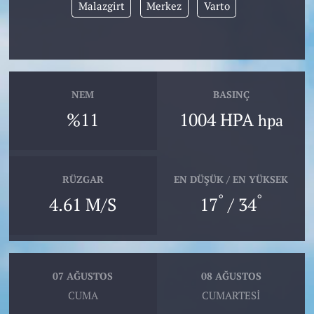
Malazgirt
Merkez
Varto
NEM
BASINÇ
%11
1004 HPA
hpa
RÜZGAR
EN DÜŞÜK / EN YÜKSEK
°
°
4.61 M/S
17
/ 34
07 AĞUSTOS
08 AĞUSTOS
CUMA
CUMARTESI