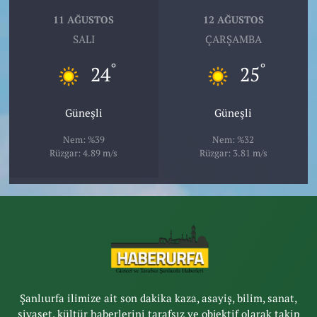
11 AĞUSTOS
12 AĞUSTOS
SALI
ÇARŞAMBA
°
°
24
25
Güneşli
Güneşli
Nem: %39
Nem: %32
Rüzgar: 4.89 m/s
Rüzgar: 3.81 m/s
Şanlıurfa ilimize ait son dakika kaza, asayiş, bilim, sanat,
siyaset, kültür haberlerini tarafsız ve objektif olarak takip