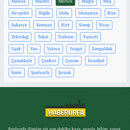
Manisa
Mardin
Mersin
Muğla
Muş
Nevşehir
Niğde
Ordu
Osmaniye
Rize
Sakarya
Samsun
Siirt
Sinop
Sivas
Tekirdağ
Tokat
Trabzon
Tunceli
Uşak
Van
Yalova
Yozgat
Zonguldak
Çanakkale
Çankırı
Çorum
İstanbul
İzmir
Şanlıurfa
Şırnak
Şanlıurfa ilimize ait son dakika kaza, asayiş, bilim, sanat,