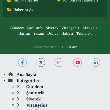
Tüm Manşetler
Son Dakika Haberleri
Haber Arşivi
Gündem
Şanlıurfa
Siverek
Viranşehir
Akçakale
Harran
Yaşam
Dünya
Halfeti
Teknoloji
Haber Yazılımı:
TE Bilişim
Ana Sayfa
Kategoriler
Gündem
Şanlıurfa
Siverek
Viranşehir