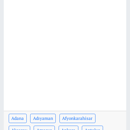
Adana
Adıyaman
Afyonkarahisar