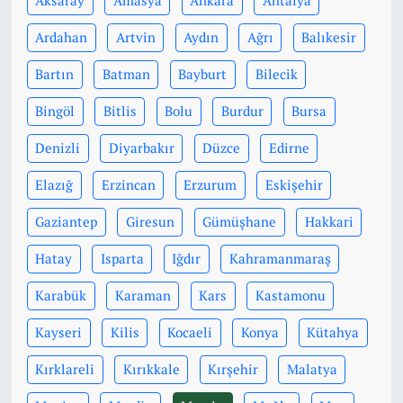
Aksaray
Amasya
Ankara
Antalya
Ardahan
Artvin
Aydın
Ağrı
Balıkesir
Bartın
Batman
Bayburt
Bilecik
Bingöl
Bitlis
Bolu
Burdur
Bursa
Denizli
Diyarbakır
Düzce
Edirne
Elazığ
Erzincan
Erzurum
Eskişehir
Gaziantep
Giresun
Gümüşhane
Hakkari
Hatay
Isparta
Iğdır
Kahramanmaraş
Karabük
Karaman
Kars
Kastamonu
Kayseri
Kilis
Kocaeli
Konya
Kütahya
Kırklareli
Kırıkkale
Kırşehir
Malatya