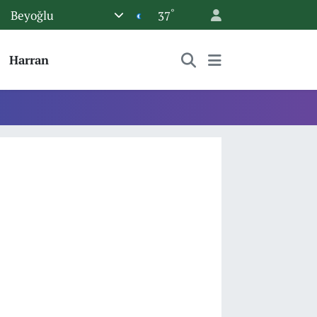
°
Beyoğlu
37
Harran