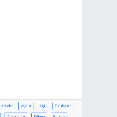
Artvin
Aydın
Ağrı
Balıkesir
Diyarbakır
Düzce
Edirne