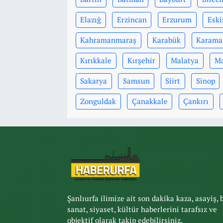
Elazığ
Erzincan
Erzurum
Eski
Kahramanmaraş
Karabük
Karama
Kırıkkale
Kırşehir
Malatya
Ma
Sakarya
Samsun
Siirt
Sinop
Zonguldak
Çanakkale
Çankırı
Şanlıurfa ilimize ait son dakika kaza, asayiş, 
sanat, siyaset, kültür haberlerini tarafsız ve
objektif olarak takip edebilirsiniz.