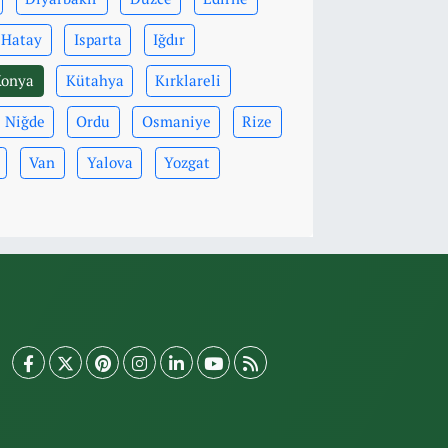
Hatay
Isparta
Iğdır
Konya
Kütahya
Kırklareli
Niğde
Ordu
Osmaniye
Rize
Van
Yalova
Yozgat