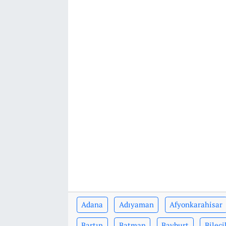
Adana
Adıyaman
Afyonkarahisar
Bartın
Batman
Bayburt
Bileci