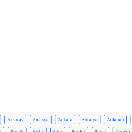
Aksaray
Amasya
Ankara
Antalya
Ardahan
k
Bingöl
Bitlis
Bolu
Burdur
Bursa
Denizli