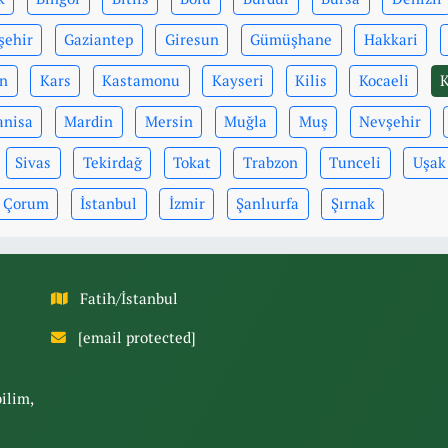
şehir
Gaziantep
Giresun
Gümüşhane
Hakkari
n
Kars
Kastamonu
Kayseri
Kilis
Kocaeli
nisa
Mardin
Mersin
Muğla
Muş
Nevşehir
Sivas
Tekirdağ
Tokat
Trabzon
Tunceli
Uşak
Çorum
İstanbul
İzmir
Şanlıurfa
Şırnak
Fatih/İstanbul
[email protected]
bilim,