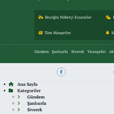
Beyoğlu Nöbetçi Eczaneler
Tüm Manşetler
S
Gündem
Şanlıurfa
Siverek
Viranşehir
Ak
Ana Sayfa
Kategoriler
Gündem
Şanlıurfa
Siverek