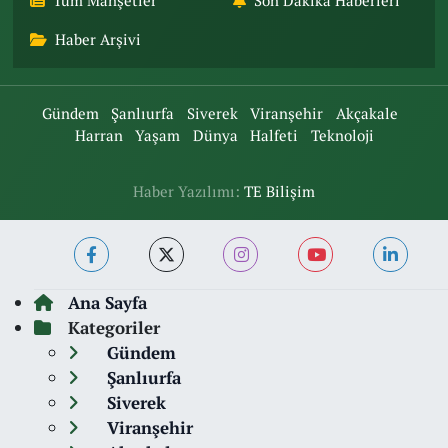
Tüm Manşetler
Son Dakika Haberleri
Haber Arşivi
Gündem
Şanlıurfa
Siverek
Viranşehir
Akçakale
Harran
Yaşam
Dünya
Halfeti
Teknoloji
Haber Yazılımı:
TE Bilişim
Ana Sayfa
Kategoriler
Gündem
Şanlıurfa
Siverek
Viranşehir