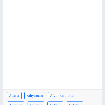
Adana
Adıyaman
Afyonkarahisar