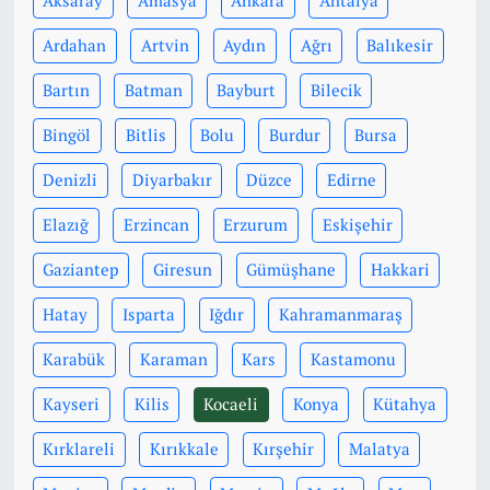
Aksaray
Amasya
Ankara
Antalya
Ardahan
Artvin
Aydın
Ağrı
Balıkesir
Bartın
Batman
Bayburt
Bilecik
Bingöl
Bitlis
Bolu
Burdur
Bursa
Denizli
Diyarbakır
Düzce
Edirne
Elazığ
Erzincan
Erzurum
Eskişehir
Gaziantep
Giresun
Gümüşhane
Hakkari
Hatay
Isparta
Iğdır
Kahramanmaraş
Karabük
Karaman
Kars
Kastamonu
Kayseri
Kilis
Kocaeli
Konya
Kütahya
Kırklareli
Kırıkkale
Kırşehir
Malatya