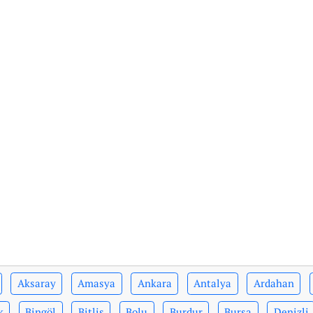
Aksaray
Amasya
Ankara
Antalya
Ardahan
k
Bingöl
Bitlis
Bolu
Burdur
Bursa
Denizli