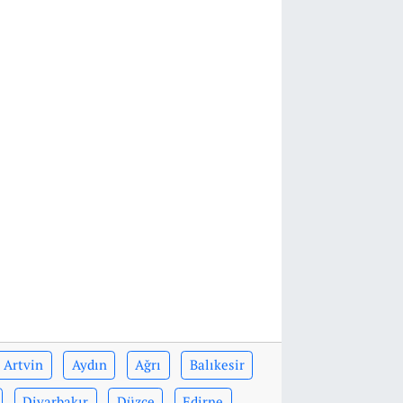
Artvin
Aydın
Ağrı
Balıkesir
Diyarbakır
Düzce
Edirne