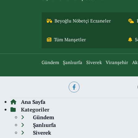
Beyoğlu Nöbetçi Eczaneler
Tüm Manşetler
S
Gündem
Şanlıurfa
Siverek
Viranşehir
Ak
Ana Sayfa
Kategoriler
Gündem
Şanlıurfa
Siverek