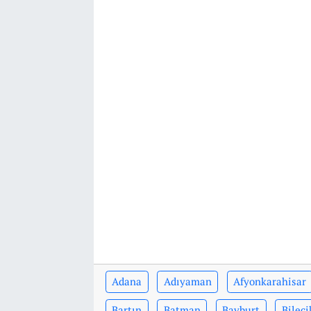
Adana
Adıyaman
Afyonkarahisar
Bartın
Batman
Bayburt
Bileci