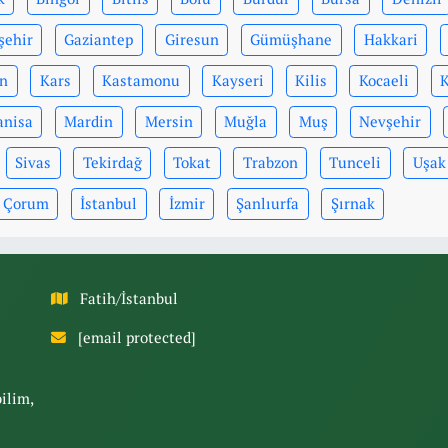
şehir
Gaziantep
Giresun
Gümüşhane
Hakkari
n
Kars
Kastamonu
Kayseri
Kilis
Kocaeli
nisa
Mardin
Mersin
Muğla
Muş
Nevşehir
Sivas
Tekirdağ
Tokat
Trabzon
Tunceli
Uşak
Çorum
İstanbul
İzmir
Şanlıurfa
Şırnak
Fatih/İstanbul
[email protected]
bilim,