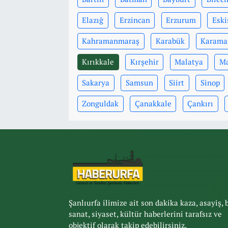
Elazığ
Erzincan
Erzurum
Eski
Kahramanmaraş
Karabük
Karama
Kırıkkale
Kırşehir
Malatya
Ma
Sakarya
Samsun
Siirt
Sinop
Zonguldak
Çanakkale
Çankırı
Şanlıurfa ilimize ait son dakika kaza, asayiş, 
sanat, siyaset, kültür haberlerini tarafsız ve
objektif olarak takip edebilirsiniz.