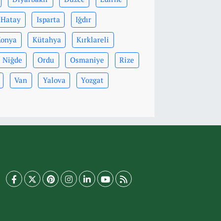
Hatay
Isparta
Iğdır
Konya
Kütahya
Kırklareli
Niğde
Ordu
Osmaniye
Rize
Van
Yalova
Yozgat