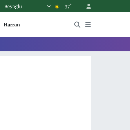
°
Beyoğlu
37
Harran