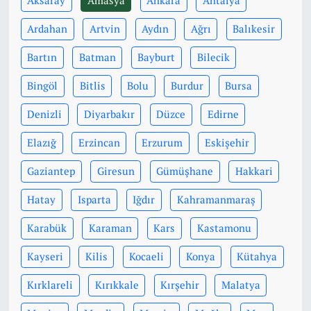
Aksaray
Amasya
Ankara
Antalya
Ardahan
Artvin
Aydın
Ağrı
Balıkesir
Bartın
Batman
Bayburt
Bilecik
Bingöl
Bitlis
Bolu
Burdur
Bursa
Denizli
Diyarbakır
Düzce
Edirne
Elazığ
Erzincan
Erzurum
Eskişehir
Gaziantep
Giresun
Gümüşhane
Hakkari
Hatay
Isparta
Iğdır
Kahramanmaraş
Karabük
Karaman
Kars
Kastamonu
Kayseri
Kilis
Kocaeli
Konya
Kütahya
Kırklareli
Kırıkkale
Kırşehir
Malatya