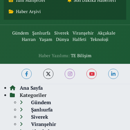
Tüm Manşetler
Son Dakika Haberleri
Haber Arşivi
Gündem
Şanlıurfa
Siverek
Viranşehir
Akçakale
Harran
Yaşam
Dünya
Halfeti
Teknoloji
Haber Yazılımı:
TE Bilişim
Ana Sayfa
Kategoriler
Gündem
Şanlıurfa
Siverek
Viranşehir