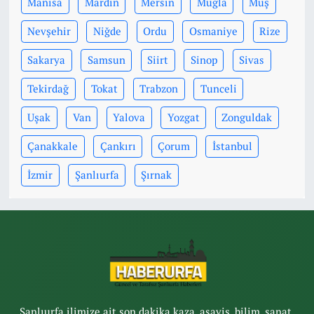
Manisa
Mardin
Mersin
Muğla
Muş
Nevşehir
Niğde
Ordu
Osmaniye
Rize
Sakarya
Samsun
Siirt
Sinop
Sivas
Tekirdağ
Tokat
Trabzon
Tunceli
Uşak
Van
Yalova
Yozgat
Zonguldak
Çanakkale
Çankırı
Çorum
İstanbul
İzmir
Şanlıurfa
Şırnak
Şanlıurfa ilimize ait son dakika kaza, asayiş, bilim, sanat,