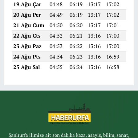
19 Ağu Çar
04:48
06:19
13:17
17:02
20:0
20 Ağu Per
04:49
06:19
13:17
17:02
20:0
21 Ağu Cum
04:50
06:20
13:17
17:01
20:0
22 Ağu Cts
04:52
06:21
13:16
17:00
20:0
23 Ağu Paz
04:53
06:22
13:16
17:00
20:0
24 Ağu Pts
04:54
06:23
13:16
16:59
19:5
25 Ağu Sal
04:55
06:24
13:16
16:58
19:5
Şanlıurfa ilimize ait son dakika kaza, asayiş, bilim, sanat,