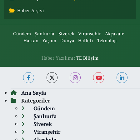
Haber Arşivi
Gündem
Şanlıurfa
Siverek
Viranşehir
Akçakale
Harran
Yaşam
Dünya
Halfeti
Teknoloji
Haber Yazılımı:
TE Bilişim
Ana Sayfa
Kategoriler
Gündem
Şanlıurfa
Siverek
Viranşehir
Akçakale