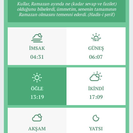
Kullar, Ramazan ayında ne (kadar sevap ve fazilet)
olduğunu bilselerdi, ümmetim, senenin tamamının
Ramazan olmasını temenni ederdi. (Hadis-i şerif)
İMSAK
GÜNEŞ
04:31
06:07
ÖĞLE
İKINDI
13:19
17:09
AKŞAM
YATSI