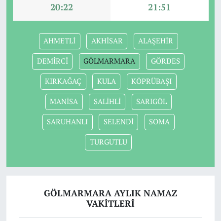
20:22
21:51
AHMETLİ
AKHİSAR
ALAŞEHİR
DEMİRCİ
GÖLMARMARA
GÖRDES
KIRKAĞAÇ
KULA
KÖPRÜBAŞI
MANİSA
SALİHLİ
SARIGÖL
SARUHANLI
SELENDİ
SOMA
TURGUTLU
GÖLMARMARA AYLIK NAMAZ
VAKITLERI