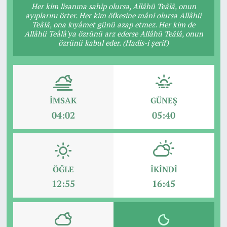
Her kim lisanına sahip olursa, Allâhü Teâlâ, onun
ayıplarını örter. Her kim öfkesine mâni olursa Allâhü
Teâlâ, ona kıyâmet günü azap etmez. Her kim de
Allâhü Teâlâ'ya özrünü arz ederse Allâhü Teâlâ, onun
özrünü kabul eder. (Hadis-i şerif)
İMSAK
GÜNEŞ
04:02
05:40
ÖĞLE
İKINDI
12:55
16:45