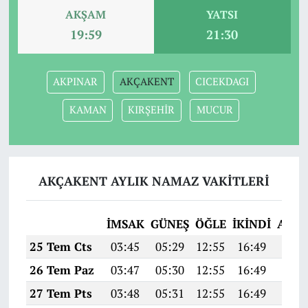
AKŞAM
YATSI
19:59
21:30
AKPINAR
AKÇAKENT
CICEKDAGI
KAMAN
KIRŞEHİR
MUCUR
AKÇAKENT AYLIK NAMAZ VAKITLERI
İMSAK
GÜNEŞ
ÖĞLE
İKINDI
AKŞ
25 Tem Cts
03:45
05:29
12:55
16:49
20:1
26 Tem Paz
03:47
05:30
12:55
16:49
20:1
27 Tem Pts
03:48
05:31
12:55
16:49
20:0