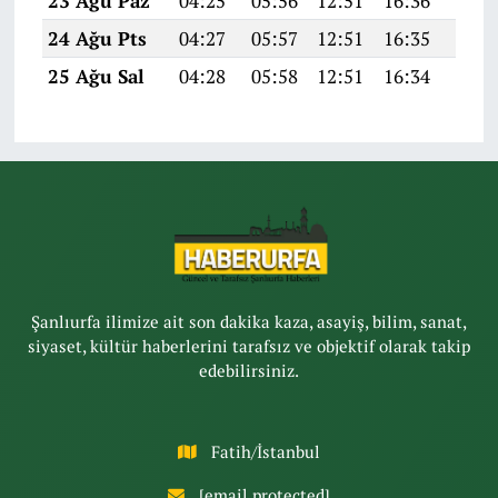
23 Ağu Paz
04:25
05:56
12:51
16:36
19:3
24 Ağu Pts
04:27
05:57
12:51
16:35
19:3
25 Ağu Sal
04:28
05:58
12:51
16:34
19:3
Şanlıurfa ilimize ait son dakika kaza, asayiş, bilim, sanat,
siyaset, kültür haberlerini tarafsız ve objektif olarak takip
edebilirsiniz.
Fatih/İstanbul
[email protected]